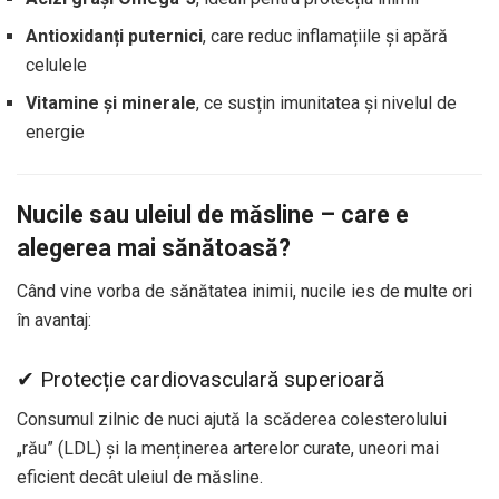
Antioxidanți puternici
, care reduc inflamațiile și apără
celulele
Vitamine și minerale
, ce susțin imunitatea și nivelul de
energie
Nucile sau uleiul de măsline – care e
alegerea mai sănătoasă?
Când vine vorba de sănătatea inimii, nucile ies de multe ori
în avantaj:
✔ Protecție cardiovasculară superioară
Consumul zilnic de nuci ajută la scăderea colesterolului
„rău” (LDL) și la menținerea arterelor curate, uneori mai
eficient decât uleiul de măsline.