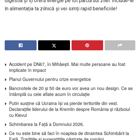
digestia și îți oferă energie pe tot parcursul zilei. Include-le
în alimentația ta zilnică și vei simți rapid beneficiile!
Accident pe DN67, în Mihăești. Mai multe persoane au fost
implicate în impact
Planul Guvernului pentru crize energetice
Bancnotele de 20 și 50 de euro vor avea un nou design. Ce se
întâmplă cu cele aflate acum în circulație
Putin susține că Ucraina își va pierde teritoriile din vest.
Declarațiile liderului de la Kremlin despre România și războiul
cu Kievul
Schimbarea la Față a Domnului 2026.
Ce nu este bine să faci în noaptea de dinaintea Schimbării la
Față. Tradițiile și superstițiile păstrate de români