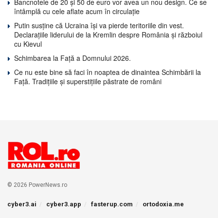
Bancnotele de 20 și 50 de euro vor avea un nou design. Ce se
întâmplă cu cele aflate acum în circulație
Putin susține că Ucraina își va pierde teritoriile din vest.
Declarațiile liderului de la Kremlin despre România și războiul
cu Kievul
Schimbarea la Față a Domnului 2026.
Ce nu este bine să faci în noaptea de dinaintea Schimbării la
Față. Tradițiile și superstițiile păstrate de români
© 2026 PowerNews.ro
cyber3.ai
cyber3.app
fasterup.com
ortodoxia.me