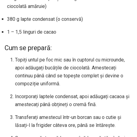
ciocolată amăruie)
380 g lapte condensat (o conservă)
1 – 1,5 linguri de cacao
Cum se prepară:
Topiți untul pe foc mic sau în cuptorul cu microunde,
apoi adăugați bucățile de ciocolată. Amestecați
continuu până când se topește complet și devine o
compoziție uniformă.
Incorporați laptele condensat, apoi adăugați cacaoa și
amestecați până obțineți o cremă fină.
Transferați amestecul într-un borcan sau o cutie și
lăsați-l la frigider câteva ore, până se întărește.