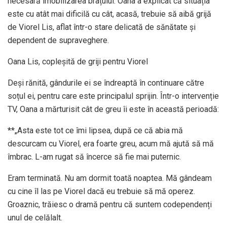
necesară imobilizarea brațului. Oana a explicat că situația
este cu atât mai dificilă cu cât, acasă, trebuie să aibă grijă
de Viorel Lis, aflat într-o stare delicată de sănătate și
dependent de supraveghere.
Oana Lis, copleșită de griji pentru Viorel
Deși rănită, gândurile ei se îndreaptă în continuare către
soțul ei, pentru care este principalul sprijin. Într-o intervenție
TV, Oana a mărturisit cât de greu îi este în această perioadă:
**„Asta este tot ce îmi lipsea, după ce că abia mă
descurcam cu Viorel, era foarte greu, acum mă ajută să mă
îmbrac. L-am rugat să încerce să fie mai puternic.
Eram terminată. Nu am dormit toată noaptea. Mă gândeam
cu cine îl las pe Viorel dacă eu trebuie să mă operez.
Groaznic, trăiesc o dramă pentru că suntem codependenți
unul de celălalt.