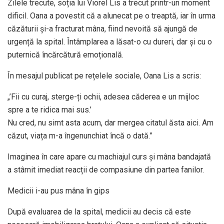
Zilele trecute, soția lui Viorel Lis a trecut printr-un moment
dificil. Oana a povestit că a alunecat pe o treaptă, iar în urma
căzăturii și-a fracturat mâna, fiind nevoită să ajungă de
urgență la spital. Întâmplarea a lăsat-o cu dureri, dar și cu o
puternică încărcătură emoțională.
În mesajul publicat pe rețelele sociale, Oana Lis a scris:
„’Fii cu curaj, sterge-ți ochii, adesea căderea e un mijloc
spre a te ridica mai sus.’
Nu cred, nu simt asta acum, dar mergea citatul ăsta aici. Am
căzut, viața m-a îngenunchiat încă o dată.”
Imaginea în care apare cu machiajul curs și mâna bandajată
a stârnit imediat reacții de compasiune din partea fanilor.
Medicii i-au pus mâna în gips
După evaluarea de la spital, medicii au decis că este