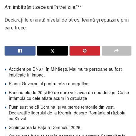
Am îmbătrânit zece ani în trei zile.”**
Declarațiile ei arată nivelul de stres, teamă și epuizare prin
care trece.
Accident pe DN67, în Mihăești. Mai multe persoane au fost
implicate în impact
Planul Guvernului pentru crize energetice
Bancnotele de 20 și 50 de euro vor avea un nou design. Ce se
întâmplă cu cele aflate acum în circulație
Putin susține că Ucraina își va pierde teritoriile din vest.
Declarațiile liderului de la Kremlin despre România și războiul
cu Kievul
Schimbarea la Față a Domnului 2026.
Ce nu este bine să faci în noaptea de dinaintea Schimbării la