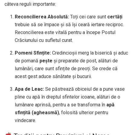
câteva reguli importante:
Reconcilierea Absolută:
Toți cei care sunt
certăți
trebuie să se împace și să își ceară iertare reciproc.
Reconcilierea este vitală pentru a începe Postul
Crăciunului cu sufletul curat.
Pomeni Sfințite:
Credincioșii merg la biserică și aduc
de pomană
pește
și preparate de post, alături de
lumânări, care sunt sfințite de preoți. Se crede că
acest gest aduce sănătate și bucurii.
Apa de Leac:
Se păstrează obiceiul de a pune vase
pline cu apă în dreptul sfintelor icoane, alături de o
lumânare aprinsă, pentru a se transforma în
apă
sfințită (agheasmă)
, folosită ulterior pentru
vindecare.