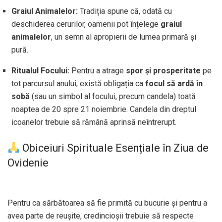
Graiul Animalelor:
Tradiția spune că, odată cu
deschiderea cerurilor, oamenii pot înțelege
graiul
animalelor
, un semn al apropierii de lumea primară și
pură.
Ritualul Focului:
Pentru a atrage
spor și prosperitate
pe
tot parcursul anului, există obligația ca
focul să ardă în
sobă
(sau un simbol al focului, precum candela) toată
noaptea de 20 spre 21 noiembrie. Candela din dreptul
icoanelor trebuie să rămână aprinsă neîntrerupt.
Obiceiuri Spirituale Esențiale în Ziua de
Ovidenie
Pentru ca sărbătoarea să fie primită cu bucurie și pentru a
avea parte de reușite, credincioșii trebuie să respecte