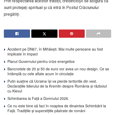
Prin respectarea acestor tradiții, credincioșii se asigură că
sunt protejați spiritual și că intră în Postul Crăciunului
pregătiți.
Accident pe DN67, în Mihăești. Mai multe persoane au fost
implicate în impact
Planul Guvernului pentru crize energetice
Bancnotele de 20 și 50 de euro vor avea un nou design. Ce se
întâmplă cu cele aflate acum în circulație
Putin susține că Ucraina își va pierde teritoriile din vest.
Declarațiile liderului de la Kremlin despre România și războiul
cu Kievul
Schimbarea la Față a Domnului 2026.
Ce nu este bine să faci în noaptea de dinaintea Schimbării la
Față. Tradițiile și superstițiile păstrate de români