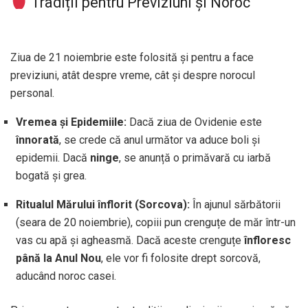
Tradiții pentru Previziuni și Noroc
Ziua de 21 noiembrie este folosită și pentru a face
previziuni, atât despre vreme, cât și despre norocul
personal.
Vremea și Epidemiile:
Dacă ziua de Ovidenie este
înnorată
, se crede că anul următor va aduce boli și
epidemii. Dacă
ninge
, se anunță o primăvară cu iarbă
bogată și grea.
Ritualul Mărului înflorit (Sorcova):
În ajunul sărbătorii
(seara de 20 noiembrie), copiii pun crenguțe de măr într-un
vas cu apă și agheasmă. Dacă aceste crenguțe
înfloresc
până la Anul Nou
, ele vor fi folosite drept sorcovă,
aducând noroc casei.