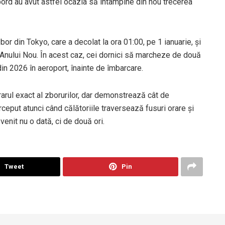
 bord au avut astfel ocazia să întâmpine din nou trecerea
zbor din Tokyo, care a decolat la ora 01:00, pe 1 ianuarie, și
ul Anului Nou. În acest caz, cei dornici să marcheze de două
in 2026 în aeroport, înainte de îmbarcare.
rarul exact al zborurilor, dar demonstrează cât de
ceput atunci când călătoriile traversează fusuri orare și
venit nu o dată, ci de două ori.
Tweet
Pin