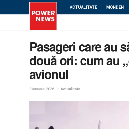
ACTUALITATE
MONDEN
Pasageri care au s
două ori: cum au „c
avionul
8 ianuarie 2026
in
Actualitate