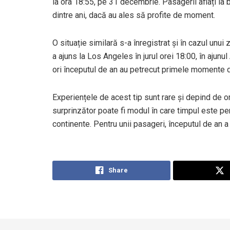
la ora 18:55, pe 31 decembrie. Pasagerii aflați la
dintre ani, dacă au ales să profite de moment.
O situație similară s-a înregistrat și în cazul unui 
a ajuns la Los Angeles în jurul orei 18:00, în ajun
ori începutul de an au petrecut primele momente d
Experiențele de acest tip sunt rare și depind de o
surprinzător poate fi modul în care timpul este per
continente. Pentru unii pasageri, începutul de an a 
Share