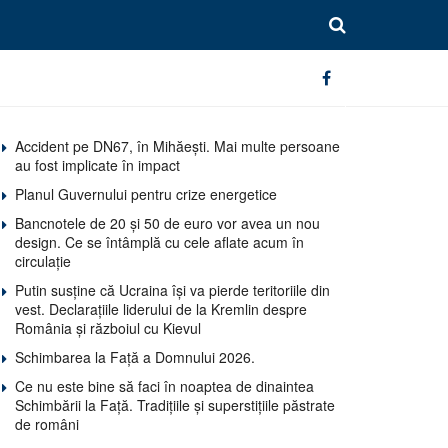
Accident pe DN67, în Mihăești. Mai multe persoane
au fost implicate în impact
Planul Guvernului pentru crize energetice
Bancnotele de 20 și 50 de euro vor avea un nou
design. Ce se întâmplă cu cele aflate acum în
circulație
Putin susține că Ucraina își va pierde teritoriile din
vest. Declarațiile liderului de la Kremlin despre
România și războiul cu Kievul
Schimbarea la Față a Domnului 2026.
Ce nu este bine să faci în noaptea de dinaintea
Schimbării la Față. Tradițiile și superstițiile păstrate
de români