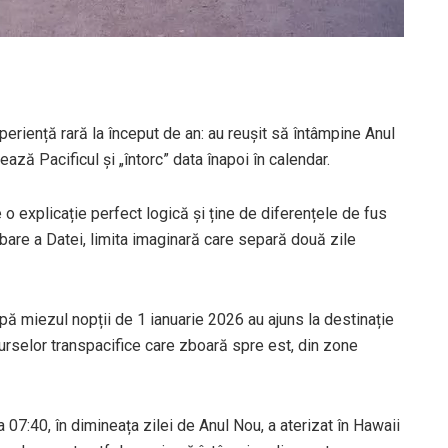
eriență rară la început de an: au reușit să întâmpine Anul
ază Pacificul și „întorc” data înapoi în calendar.
 o explicație perfect logică și ține de diferențele de fus
mbare a Datei, limita imaginară care separă două zile
pă miezul nopții de 1 ianuarie 2026 au ajuns la destinație
urselor transpacifice care zboară spre est, din zone
07:40, în dimineața zilei de Anul Nou, a aterizat în Hawaii