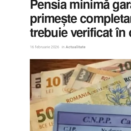
Pensia minimă gara
primește completare
trebuie verificat în
16 februarie 2026
in
Actualitate