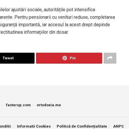
elor ajustări sociale, autoritățile pot intensifica
sparente. Pentru pensionarii cu venituri reduse, completarea
iguranță importantă, iar accesul la acest drept depinde
rectitudinea informațiilor din dosar.
Tweet
Pin
p
fasterup.com
ortodoxia.me
onditii
Informatii Cookies
Politică de Confidențialitate
ANPC