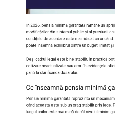
În 2026, pensia minimă garantată rămâne un sprijin 
modificărilor din sistemul public și al presiunii as
condițiile de acordare este mai ridicat ca oricând.
poate însemna echilibrul dintre un buget limitat și
Deși cadrul legal este bine stabilit, în practică 
cotizare neactualizate sau erori în evidențele oficia
până la clarificarea dosarului.
Ce înseamnă pensia minimă ga
Pensia minimă garantată reprezintă un mecanism p
când aceasta este sub un prag stabilit prin lege. P
lungul anilor este mai mică decât nivelul minim gar