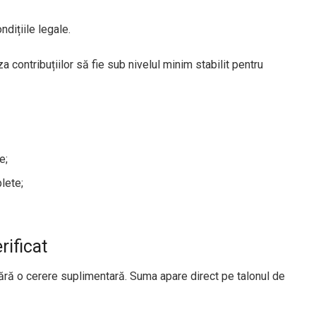
dițiile legale.
 contribuțiilor să fie sub nivelul minim stabilit pentru
e;
lete;
rificat
ără o cerere suplimentară. Suma apare direct pe talonul de