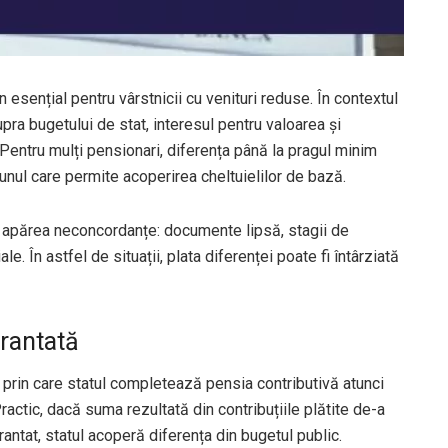
esențial pentru vârstnicii cu venituri reduse. În contextul
upra bugetului de stat, interesul pentru valoarea și
 Pentru mulți pensionari, diferența până la pragul minim
 unul care permite acoperirea cheltuielilor de bază.
pot apărea neconcordanțe: documente lipsă, stagii de
le. În astfel de situații, plata diferenței poate fi întârziată
rantată
rin care statul completează pensia contributivă atunci
ractic, dacă suma rezultată din contribuțiile plătite de-a
antat, statul acoperă diferența din bugetul public.