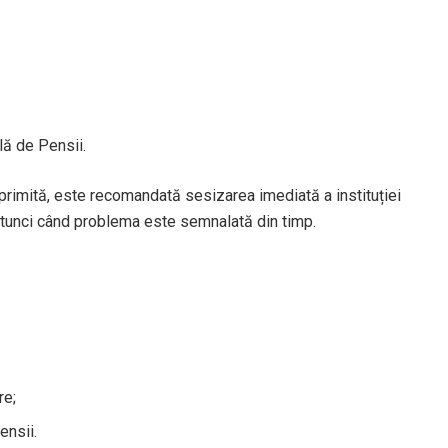
lă de Pensii.
primită, este recomandată sesizarea imediată a instituției
atunci când problema este semnalată din timp.
re;
ensii.