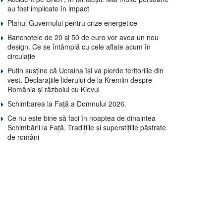
au fost implicate în impact
Planul Guvernului pentru crize energetice
Bancnotele de 20 și 50 de euro vor avea un nou
design. Ce se întâmplă cu cele aflate acum în
circulație
Putin susține că Ucraina își va pierde teritoriile din
vest. Declarațiile liderului de la Kremlin despre
România și războiul cu Kievul
Schimbarea la Față a Domnului 2026.
Ce nu este bine să faci în noaptea de dinaintea
Schimbării la Față. Tradițiile și superstițiile păstrate
de români