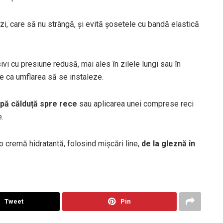
i, care să nu strângă, și evită șosetele cu bandă elastică
i cu presiune redusă, mai ales în zilele lungi sau în
nte ca umflarea să se instaleze.
apă călduță spre rece
sau aplicarea unei comprese reci
e.
 cremă hidratantă, folosind mișcări line,
de la gleznă în
Tweet
Pin