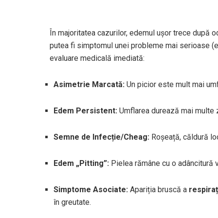
În majoritatea cazurilor, edemul ușor trece după o
putea fi simptomul unei probleme mai serioase (e
evaluare medicală imediată:
Asimetrie Marcată:
Un picior este mult mai umfl
Edem Persistent:
Umflarea durează mai multe zil
Semne de Infecție/Cheag:
Roșeață, căldură loc
Edem „Pitting”:
Pielea rămâne cu o adâncitură vi
Simptome Asociate:
Apariția bruscă a
respiraț
în greutate.