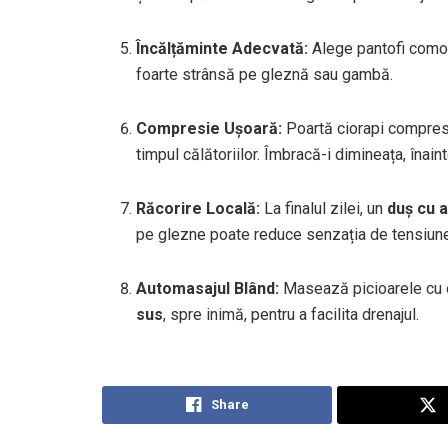
Încălțăminte Adecvată:
Alege pantofi comoz
foarte strânsă pe gleznă sau gambă.
Compresie Ușoară:
Poartă ciorapi compresiv
timpul călătoriilor. Îmbracă-i dimineața, înai
Răcorire Locală:
La finalul zilei, un
duș cu 
pe glezne poate reduce senzația de tensiun
Automasajul Blând:
Masează picioarele cu o
sus
, spre inimă, pentru a facilita drenajul.
Share