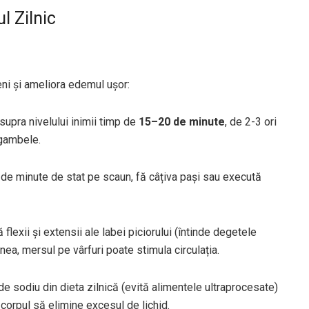
l Zilnic
eni și ameliora edemul ușor:
supra nivelului inimii timp de
15–20 de minute
, de 2-3 ori
 gambele.
de minute de stat pe scaun, fă câțiva pași sau execută
lexii și extensii ale labei piciorului (întinde degetele
ea, mersul pe vârfuri poate stimula circulația.
e sodiu din dieta zilnică (evită alimentele ultraprocesate)
a corpul să elimine excesul de lichid.