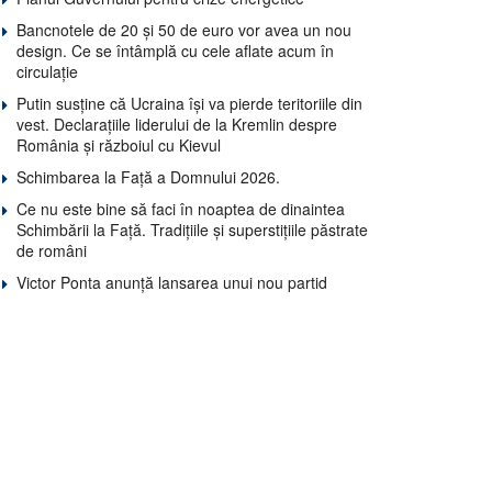
Bancnotele de 20 și 50 de euro vor avea un nou
design. Ce se întâmplă cu cele aflate acum în
circulație
Putin susține că Ucraina își va pierde teritoriile din
vest. Declarațiile liderului de la Kremlin despre
România și războiul cu Kievul
Schimbarea la Față a Domnului 2026.
Ce nu este bine să faci în noaptea de dinaintea
Schimbării la Față. Tradițiile și superstițiile păstrate
de români
Victor Ponta anunță lansarea unui nou partid