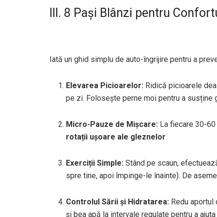
III. 8 Pași Blânzi pentru Confortu
Iată un ghid simplu de auto-îngrijire pentru a prev
Elevarea Picioarelor:
Ridică picioarele dea
pe zi. Folosește perne moi pentru a susține
Micro-Pauze de Mișcare:
La fiecare 30-60 
rotații ușoare ale gleznelor
.
Exerciții Simple:
Stând pe scaun, efectuează f
spre tine, apoi împinge-le înainte). De asemen
Controlul Sării și Hidratarea:
Redu aportul d
și bea apă la intervale regulate pentru a ajut