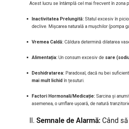
Acest lucru se întâmplă cel mai frecvent în zona 
Inactivitatea Prelungită:
Statul excesiv în pici
declive. Mișcarea naturală a mușchilor (pompa ga
Vremea Caldă:
Căldura determină dilatarea vasel
Alimentația:
Un consum excesiv de
sare (sodi
Deshidratarea:
Paradoxal, dacă nu bei suficient
mai mult lichid
în țesuturi.
Factori Hormonali/Medicație:
Sarcina și anum
asemenea, o umflare ușoară, de natură tranzitori
II.
Semnale de Alarmă:
Când să 