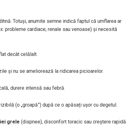
dihnă. Totuși, anumite semne indică faptul că umflarea ar
x: probleme cardiace, renale sau venoase) și necesită
at decât celălalt.
e și nu se ameliorează la ridicarea picioarelor.
ală, durere intensă sau febră.
zibilă (o „groapă”) după ce o apăsați ușor cu degetul.
iei grele
(dispnee), disconfort toracic sau creștere rapidă