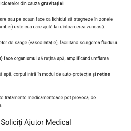
picioarelor din cauza
gravitației
.
oare sau pe scaun face ca lichidul să stagneze în zonele
mbei) este cea care ajută la reîntoarcerea venoasă.
or de sânge (vasodilatație), facilitând scurgerea fluidului.
u)
face organismul să rețină apă, amplificând umflarea.
ă apă, corpul intră în modul de auto-protecție și
reține
ite tratamente medicamentoase pot provoca, de
e.
Soliciți Ajutor Medical