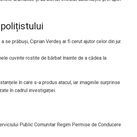
polițistului
 a se prăbuși, Ciprian Verdeș ar fi cerut ajutor celor din jur.
timele cuvinte rostite de bărbat înainte de a cădea la
anțele în care s-a produs atacul, iar imaginile surprinse
te în cadrul investigației.
l Serviciului Public Comunitar Regim Permise de Conducere