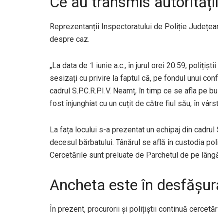
Ce au transmis autorități
Reprezentanții Inspectoratului de Poliție Județean
despre caz.
„La data de 1 iunie a.c., în jurul orei 20.59, polițiș
sesizați cu privire la faptul că, pe fondul unui conf
cadrul S.P.C.R.P.I.V. Neamț, în timp ce se afla pe 
fost înjunghiat cu un cuțit de către fiul său, în vâr
La fața locului s-a prezentat un echipaj din cadru
decesul bărbatului. Tânărul se află în custodia pol
Cercetările sunt preluate de Parchetul de pe lâng
Ancheta este în desfășur
În prezent, procurorii și polițiștii continuă cercetă