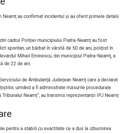
le
 Neamț au confirmat incidentul și au oferit primele detalii
tii din cadrul Poliției municipiului Piatra-Neamț au fost
lict spontan, un bărbat în vârstă de 50 de ani, polițist în
bulevardul Mihail Eminescu, din municipiul Piatra-Neamț, a
stă de 22 de ani.
l Serviciului de Ambulanță Județean Neamț care a declarat
ițiștilor, urmând a fi administrate măsurile procedurale.
ă Tribunalul Neamț”, au transmis reprezentanții IPJ Neamț.
are
rile pentru a stabili cu exactitate ce a dus la izbucnirea