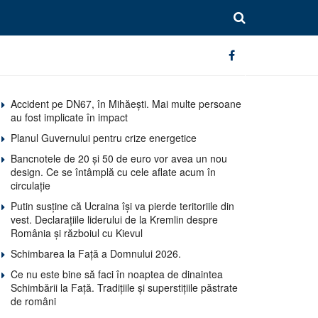
Accident pe DN67, în Mihăești. Mai multe persoane
au fost implicate în impact
Planul Guvernului pentru crize energetice
Bancnotele de 20 și 50 de euro vor avea un nou
design. Ce se întâmplă cu cele aflate acum în
circulație
Putin susține că Ucraina își va pierde teritoriile din
vest. Declarațiile liderului de la Kremlin despre
România și războiul cu Kievul
Schimbarea la Față a Domnului 2026.
Ce nu este bine să faci în noaptea de dinaintea
Schimbării la Față. Tradițiile și superstițiile păstrate
de români