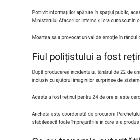
Potrivit informațiilor apărute în spațiul public, ac
Ministerului Afacerilor Interne și era cunoscut în 
Moartea sa a provocat un val de emoție în rândul col
Fiul polițistului a fost reț
După producerea incidentului, tânărul de 22 de ani a 
inclusiv cu ajutorul imaginilor surprinse de sist
Acesta a fost reținut pentru 24 de ore și este cerc
Ancheta este coordonată de procurorii Parchetulu
stabilească toate împrejurările în care s-a produs 