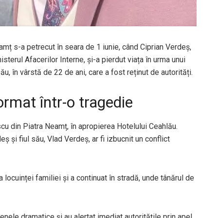
mț s-a petrecut în seara de 1 iunie, când Ciprian Verdeș,
isterul Afacerilor Interne, și-a pierdut viața în urma unui
ău, în vârstă de 22 de ani, care a fost reținut de autorități.
ormat într-o tragedie
cu din Piatra Neamț, în apropierea Hotelului Ceahlău.
eș și fiul său, Vlad Verdeș, ar fi izbucnit un conflict
a locuinței familiei și a continuat în stradă, unde tânărul de
nele dramatice și au alertat imediat autoritățile prin apel