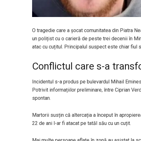
O tragedie care a șocat comunitatea din Piatra Nea
un polițist cu o carieră de peste trei decenii în Min
atac cu cuțitul. Principalul suspect este chiar fiul s
Conflictul care s-a transf
Incidentul s-a produs pe bulevardul Mihail Emines
Potrivit informațiilor preliminare, între Ciprian Verd
spontan.
Martorii susțin că altercația a început în apropiere
22 de ani l-ar fi atacat pe tatăl său cu un cuțit.
Mai multe persoane aflate în zonă au asistat la sce