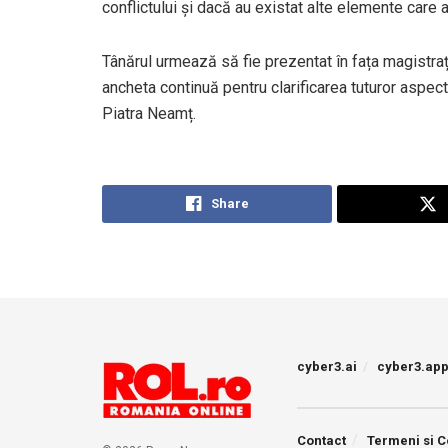
conflictului și dacă au existat alte elemente care a
Tânărul urmează să fie prezentat în fața magistraț
ancheta continuă pentru clarificarea tuturor aspec
Piatra Neamț.
Share
cyber3.ai
cyber3.ap
Contact
Termeni si C