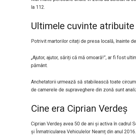
la 112.
Ultimele cuvinte atribuite 
Potrivit martorilor citați de presa locală, înainte de
„Ajutor, ajutor, săriți că mă omoară!”, ar fi fost ul
pământ.
Anchetatorii urmează să stabilească toate circumst
de camerele de supraveghere din zonă sunt analiza
Cine era Ciprian Verdeș
Ciprian Verdeș avea 50 de ani și activa în cadru
și Înmatricularea Vehiculelor Neamț din anul 2016.