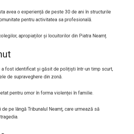
esta avea o experiență de peste 30 de ani în structurile
comunitate pentru activitatea sa profesională.
egilor, apropiaților și locuitorilor din Piatra Neamț.
inut
fost identificat și găsit de polițiști într-un timp scurt,
emele de supraveghere din zonă.
etat pentru omor în forma violenței în familie.
i de pe lângă Tribunalul Neamț, care urmează să
tragedia.