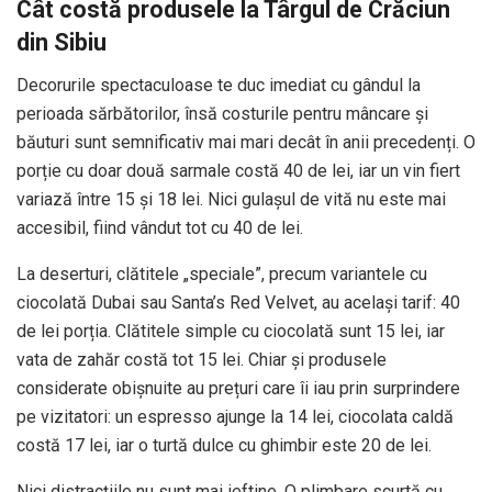
Cât costă produsele la Târgul de Crăciun
din Sibiu
Decorurile spectaculoase te duc imediat cu gândul la
perioada sărbătorilor, însă costurile pentru mâncare și
băuturi sunt semnificativ mai mari decât în anii precedenți. O
porție cu doar două sarmale costă 40 de lei, iar un vin fiert
variază între 15 și 18 lei. Nici gulașul de vită nu este mai
accesibil, fiind vândut tot cu 40 de lei.
La deserturi, clătitele „speciale”, precum variantele cu
ciocolată Dubai sau Santa’s Red Velvet, au același tarif: 40
de lei porția. Clătitele simple cu ciocolată sunt 15 lei, iar
vata de zahăr costă tot 15 lei. Chiar și produsele
considerate obișnuite au prețuri care îi iau prin surprindere
pe vizitatori: un espresso ajunge la 14 lei, ciocolata caldă
costă 17 lei, iar o turtă dulce cu ghimbir este 20 de lei.
Nici distracțiile nu sunt mai ieftine. O plimbare scurtă cu