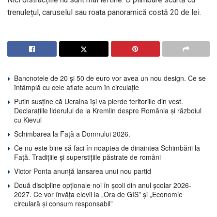
trenulețul, caruselul sau roata panoramică costă 20 de lei.
Bancnotele de 20 și 50 de euro vor avea un nou design. Ce se
întâmplă cu cele aflate acum în circulație
Putin susține că Ucraina își va pierde teritoriile din vest.
Declarațiile liderului de la Kremlin despre România și războiul
cu Kievul
Schimbarea la Față a Domnului 2026.
Ce nu este bine să faci în noaptea de dinaintea Schimbării la
Față. Tradițiile și superstițiile păstrate de români
Victor Ponta anunță lansarea unui nou partid
Două discipline opționale noi în școli din anul școlar 2026-
2027. Ce vor învăța elevii la „Ora de GIS” și „Economie
circulară și consum responsabil”