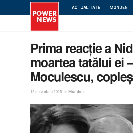
ACTUALITATE
MONDEN
Prima reacție a Ni
moartea tatălui ei –
Moculescu, copleși
12 noiembrie 2025
in
Monden