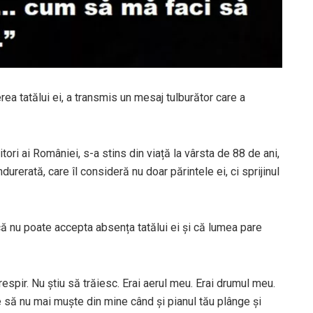
a tatălui ei, a transmis un mesaj tulburător care a
ri ai României, s-a stins din viață la vârsta de 88 de ani,
durerată, care îl consideră nu doar părintele ei, ci sprijinul
 că nu poate accepta absența tatălui ei și că lumea pare
spir. Nu știu să trăiesc. Erai aerul meu. Erai drumul meu.
re să nu mai muște din mine când și pianul tău plânge și