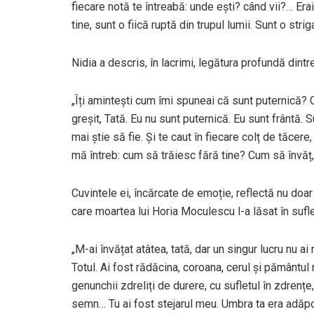
fiecare notă te întreabă: unde ești? când vii?… Er
tine, sunt o fiică ruptă din trupul lumii. Sunt o str
Nidia a descris, în lacrimi, legătura profundă dint
„Îți amintești cum îmi spuneai că sunt puternică? Că
greșit, Tată. Eu nu sunt puternică. Eu sunt frântă. 
mai știe să fie. Și te caut în fiecare colț de tăcere
mă întreb: cum să trăiesc fără tine? Cum să învăț,
Cuvintele ei, încărcate de emoție, reflectă nu doar
care moartea lui Horia Moculescu l-a lăsat în sufle
„M-ai învățat atâtea, tată, dar un singur lucru nu a
Totul. Ai fost rădăcina, coroana, cerul și pământu
genunchii zdreliți de durere, cu sufletul în zdrențe
semn… Tu ai fost stejarul meu. Umbra ta era adăp