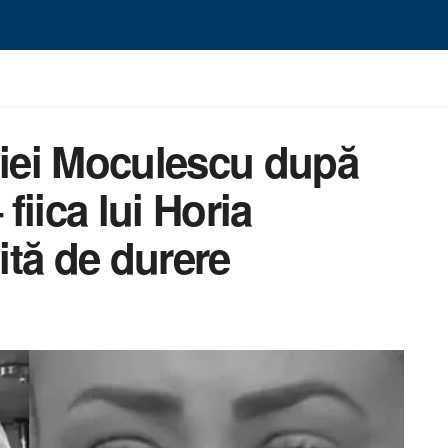
diei Moculescu după
 fiica lui Horia
tă de durere