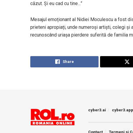
căzut. Și eu cad cu tine…”
Mesajul emoționant al Nidiei Moculescu a fost dist
prieteni apropiați, unde numeroși artiști, colegi și
recunoscând uriașa pierdere suferită de familia m
Share
cyber3.ai
cyber3.ap
Contact
Termeni si C