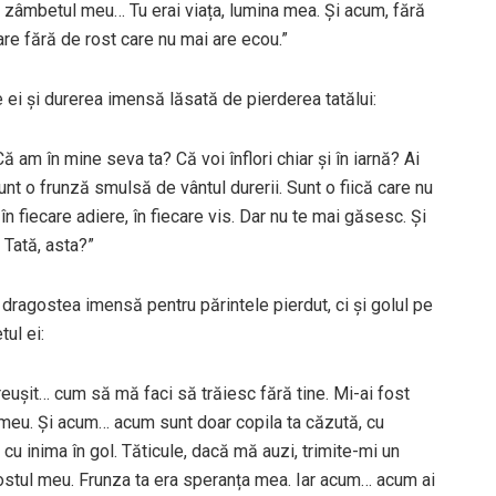
ai zâmbetul meu… Tu erai viața, lumina mea. Și acum, fără
igare fără de rost care nu mai are ecou.”
re ei și durerea imensă lăsată de pierderea tatălui:
 am în mine seva ta? Că voi înflori chiar și în iarnă? Ai
Sunt o frunză smulsă de vântul durerii. Sunt o fiică care nu
, în fiecare adiere, în fiecare vis. Dar nu te mai găsesc. Și
 Tată, asta?”
 dragostea imensă pentru părintele pierdut, ci și golul pe
tul ei:
i reușit… cum să mă faci să trăiesc fără tine. Mi-ai fost
l meu. Și acum… acum sunt doar copila ta căzută, cu
, cu inima în gol. Tăticule, dacă mă auzi, trimite-mi un
ostul meu. Frunza ta era speranța mea. Iar acum… acum ai