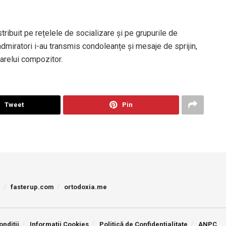
ribuit pe rețelele de socializare și pe grupurile de
 admiratori i-au transmis condoleanțe și mesaje de sprijin,
arelui compozitor.
Tweet
Pin
p
fasterup.com
ortodoxia.me
onditii
Informatii Cookies
Politică de Confidențialitate
ANPC