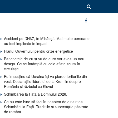
Accident pe DN67, în Mihăești. Mai multe persoane
au fost implicate în impact
Planul Guvernului pentru crize energetice
Bancnotele de 20 și 50 de euro vor avea un nou
design. Ce se întâmplă cu cele aflate acum în
circulație
Putin susține că Ucraina își va pierde teritoriile din
vest. Declarațiile liderului de la Kremlin despre
România și războiul cu Kievul
Schimbarea la Față a Domnului 2026.
Ce nu este bine să faci în noaptea de dinaintea
Schimbării la Față. Tradițiile și superstițiile păstrate
de români