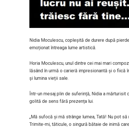
Nidia Moculescu, copleșită de durere după pierdere
emoționat întreaga lume artistică.
Horia Moculescu, unul dintre cei mai mari compozito
lăsând în urmă o carieră impresionantă și o fiică în
și lumina vieții sale.
Într-un mesaj plin de suferință, Nidia a mărturisit
golită de sens fără prezența lui.
„Mă sufocă și mă strânge lumea, Tată! Nu pot să re
Trimite-mi, tăticule, o singură bătaie de inimă ca