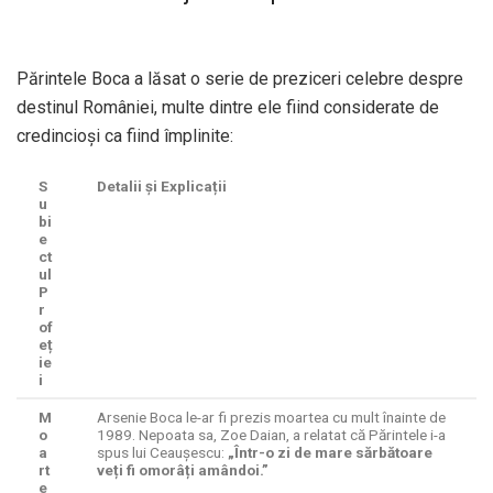
Părintele Boca a lăsat o serie de preziceri celebre despre
destinul României, multe dintre ele fiind considerate de
credincioși ca fiind împlinite:
S
Detalii și Explicații
u
bi
e
ct
ul
P
r
of
eț
ie
i
M
Arsenie Boca le-ar fi prezis moartea cu mult înainte de
o
1989. Nepoata sa, Zoe Daian, a relatat că Părintele i-a
a
spus lui Ceaușescu:
„Într-o zi de mare sărbătoare
rt
veți fi omorâți amândoi.”
e