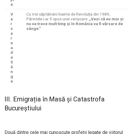
a
V
Cu trei săptămâni înainte de Revoluția din 1989,
a
Părintele i-ar fi spus unei verișoare:
„Vezi că eu mor și
r
nu va trece mult timp și în România va fi vărsare de
s
sânge.”
a
r
e
a
d
e
S
â
n
g
e
III. Emigrația în Masă și Catastrofa
Bucureștiului
Două dintre cele mai cunoscute profeții legate de viitorul