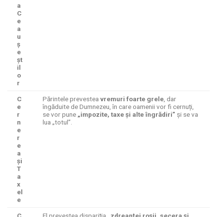
a
C
e
a
u
ș
e
șt
il
o
r
C
Părintele prevestea
vremuri foarte grele
, dar
e
îngăduite de Dumnezeu, în care oamenii vor fi cernuți,
r
se vor pune
„impozite, taxe și alte îngrădiri”
și se va
n
lua „totul”.
e
r
e
a
și
T
a
x
el
e
C
El prevestea dispariția
„zdreanței roșii, secera și