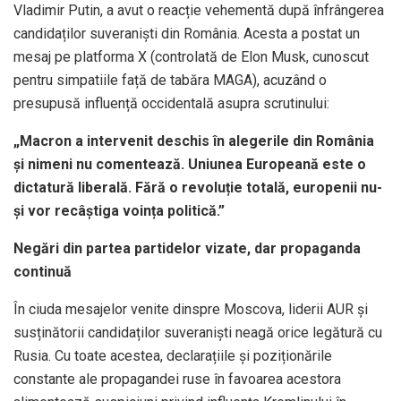
Vladimir Putin, a avut o reacție vehementă după înfrângerea
candidaților suveraniști din România. Acesta a postat un
mesaj pe platforma X (controlată de Elon Musk, cunoscut
pentru simpatiile față de tabăra MAGA), acuzând o
presupusă influență occidentală asupra scrutinului:
„Macron a intervenit deschis în alegerile din România
și nimeni nu comentează. Uniunea Europeană este o
dictatură liberală. Fără o revoluție totală, europenii nu-
și vor recâștiga voința politică.”
Negări din partea partidelor vizate, dar propaganda
continuă
În ciuda mesajelor venite dinspre Moscova, liderii AUR și
susținătorii candidaților suveraniști neagă orice legătură cu
Rusia. Cu toate acestea, declarațiile și poziționările
constante ale propagandei ruse în favoarea acestora