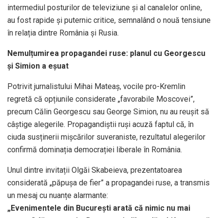
intermediul posturilor de televiziune și al canalelor online,
au fost rapide și puternic critice, semnalând o nouă tensiune
în relația dintre România și Rusia.
Nemulțumirea propagandei ruse: planul cu Georgescu
și Simion a eșuat
Potrivit jurnalistului Mihai Mateaș, vocile pro-Kremlin
regretă că opțiunile considerate „favorabile Moscovei”,
precum Călin Georgescu sau George Simion, nu au reușit să
câștige alegerile. Propagandiștii ruși acuză faptul că, în
ciuda susținerii mișcărilor suveraniste, rezultatul alegerilor
confirmă dominația democrației liberale în România.
Unul dintre invitații Olgăi Skabeieva, prezentatoarea
considerată „păpușa de fier” a propagandei ruse, a transmis
un mesaj cu nuanțe alarmante:
„Evenimentele din București arată că nimic nu mai