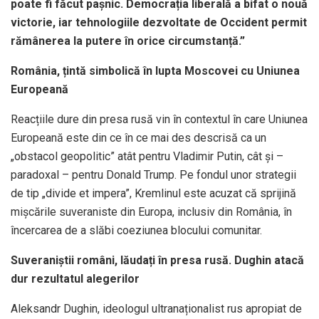
poate fi făcut pașnic. Democrația liberală a bifat o nouă
victorie, iar tehnologiile dezvoltate de Occident permit
rămânerea la putere în orice circumstanță.”
România, țintă simbolică în lupta Moscovei cu Uniunea
Europeană
Reacțiile dure din presa rusă vin în contextul în care Uniunea
Europeană este din ce în ce mai des descrisă ca un
„obstacol geopolitic” atât pentru Vladimir Putin, cât și –
paradoxal – pentru Donald Trump. Pe fondul unor strategii
de tip „divide et impera”, Kremlinul este acuzat că sprijină
mișcările suveraniste din Europa, inclusiv din România, în
încercarea de a slăbi coeziunea blocului comunitar.
Suveraniștii români, lăudați în presa rusă. Dughin atacă
dur rezultatul alegerilor
Aleksandr Dughin, ideologul ultranaționalist rus apropiat de