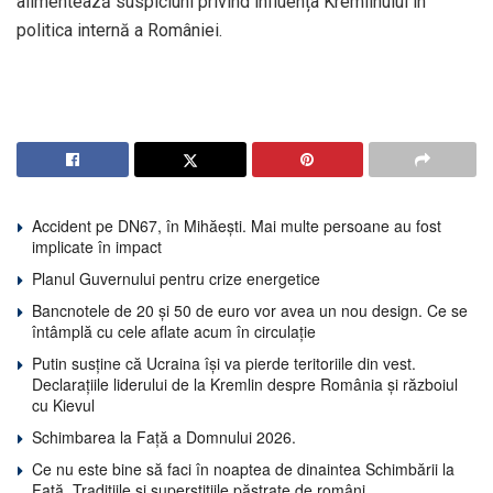
alimentează suspiciuni privind influența Kremlinului în
politica internă a României.
Accident pe DN67, în Mihăești. Mai multe persoane au fost
implicate în impact
Planul Guvernului pentru crize energetice
Bancnotele de 20 și 50 de euro vor avea un nou design. Ce se
întâmplă cu cele aflate acum în circulație
Putin susține că Ucraina își va pierde teritoriile din vest.
Declarațiile liderului de la Kremlin despre România și războiul
cu Kievul
Schimbarea la Față a Domnului 2026.
Ce nu este bine să faci în noaptea de dinaintea Schimbării la
Față. Tradițiile și superstițiile păstrate de români