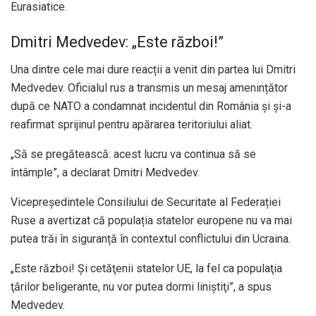
Eurasiatice.
Dmitri Medvedev: „Este război!”
Una dintre cele mai dure reacții a venit din partea lui Dmitri
Medvedev. Oficialul rus a transmis un mesaj amenințător
după ce NATO a condamnat incidentul din România și și-a
reafirmat sprijinul pentru apărarea teritoriului aliat.
„Să se pregătească: acest lucru va continua să se
întâmple”, a declarat Dmitri Medvedev.
Vicepreședintele Consiliului de Securitate al Federației
Ruse a avertizat că populația statelor europene nu va mai
putea trăi în siguranță în contextul conflictului din Ucraina.
„Este război! Şi cetăţenii statelor UE, la fel ca populaţia
ţărilor beligerante, nu vor putea dormi liniştiţi”, a spus
Medvedev.