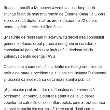
Reacția oficială a Moscovei a venit la scurt timp după
anunțul făcut de ministrul român de Externe, Oana Țoiu, care
a precizat că diplomatul rus are la dispoziție 72 de ore
pentru a părăsi teritoriul României.
„Măsurile de represalii în legătură cu declararea consulului
general al Rusiei drept persona non grata și închiderea
consulatului general nu vor întârzia”, a declarat Maria
Zaharova pentru agenția TASS.
Oficialul rus a susținut că incidentul din Galați este folosit
politic de statele occidentale și a acuzat Uniunea Europeană
și Ucraina că încearcă să deturneze atenția publică.
„Agitaţia din jurul dronelor din România este necesară
occidentalilor pentru a distrage atenţia de la uciderea
copiilor de către Zelenski în Starobelsk, care a fost comisă
cu bani şi sprijin din partea UE, precum şi, după cum a