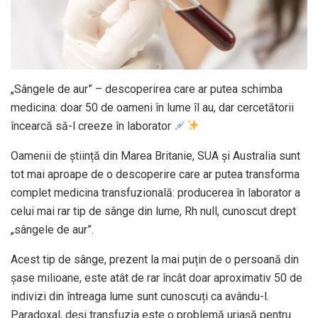
„Sângele de aur” – descoperirea care ar putea schimba
medicina: doar 50 de oameni în lume îl au, dar cercetătorii
încearcă să-l creeze în laborator
Oamenii de știință din Marea Britanie, SUA și Australia sunt
tot mai aproape de o descoperire care ar putea transforma
complet medicina transfuzională: producerea în laborator a
celui mai rar tip de sânge din lume, Rh null, cunoscut drept
„sângele de aur”.
Acest tip de sânge, prezent la mai puțin de o persoană din
șase milioane, este atât de rar încât doar aproximativ 50 de
indivizi din întreaga lume sunt cunoscuți ca avându-l.
Paradoxal, deși transfuzia este o problemă uriașă pentru