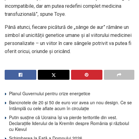
incompatibile, dar am putea redefini complet medicina
transfuzională”, spune Toye.
Până atunci, fiecare picătură de „sânge de aur” rămâne un
simbol al unicității genetice umane și al viitorului medicinei
personalizate – un viitor în care sângele potrivit va putea fi
oferit oricui, oriunde și oricând.
Planul Guvernului pentru crize energetice
Bancnotele de 20 și 50 de euro vor avea un nou design. Ce se
întâmplă cu cele aflate acum în circulație
Putin susține că Ucraina își va pierde teritoriile din vest.
Declarațiile liderului de la Kremlin despre România și războiul
cu Kievul
Schimbarea la Față a Domnului 2026.