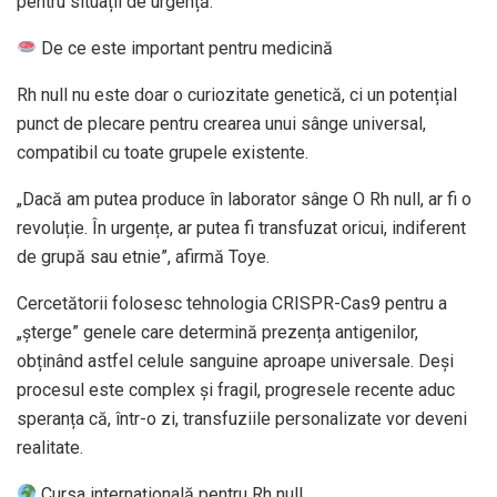
pentru situații de urgență.
De ce este important pentru medicină
Rh null nu este doar o curiozitate genetică, ci un potențial
punct de plecare pentru crearea unui sânge universal,
compatibil cu toate grupele existente.
„Dacă am putea produce în laborator sânge O Rh null, ar fi o
revoluție. În urgențe, ar putea fi transfuzat oricui, indiferent
de grupă sau etnie”, afirmă Toye.
Cercetătorii folosesc tehnologia CRISPR-Cas9 pentru a
„șterge” genele care determină prezența antigenilor,
obținând astfel celule sanguine aproape universale. Deși
procesul este complex și fragil, progresele recente aduc
speranța că, într-o zi, transfuziile personalizate vor deveni
realitate.
Cursa internațională pentru Rh null