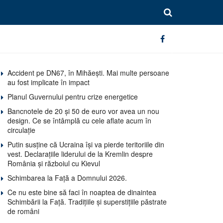
Accident pe DN67, în Mihăești. Mai multe persoane
au fost implicate în impact
Planul Guvernului pentru crize energetice
Bancnotele de 20 și 50 de euro vor avea un nou
design. Ce se întâmplă cu cele aflate acum în
circulație
Putin susține că Ucraina își va pierde teritoriile din
vest. Declarațiile liderului de la Kremlin despre
România și războiul cu Kievul
Schimbarea la Față a Domnului 2026.
Ce nu este bine să faci în noaptea de dinaintea
Schimbării la Față. Tradițiile și superstițiile păstrate
de români