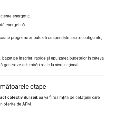
ciente energetic,
ență energetică.
 aceste programe ar putea fi suspendate sau reconfigurate,
e, bazat pe înscrieri rapide și epuizarea bugetelor în câteva
să genereze schimbări reale la nivel național.
următoarele etape
act colectiv durabil
, ea va fi resimțită de cetățenii care
jin oferite de AFM.