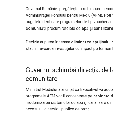
Guvernul României pregătește o schimbare semnifi
Administrației Fondului pentru Mediu (AFM). Potriv
bugetele destinate programelor de tip voucher ar 
comunități
, precum rețelele de
apă și canalizar
Decizia ar putea însemna
eliminarea sprijinului 
stat, în favoarea investițiilor cu impact pe termen 
Guvernul schimbă direcția: de la
comunitare
Ministrul Mediului a anunțat că Executivul va ado
programele AFM vor fi concentrate pe
proiecte d
modernizarea sistemelor de apă și canalizare din l
accesului la servicii publice de bază.