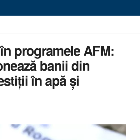
în programele AFM:
onează banii din
tiții în apă și