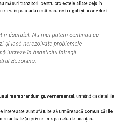
 măsuri tranzitorii pentru proiectele aflate deja în
 publice în perioada următoare
noi reguli și proceduri
act măsurabil. Nu mai putem continua cu
zi și lasă nerezolvate problemele
să lucreze în beneficiul întregii
strul Buzoianu.
a unui memorandum guvernamental
, urmând ca detaliile
le interesate sunt sfătuite să urmărească
comunicările
tru actualizări privind programele de finanțare.