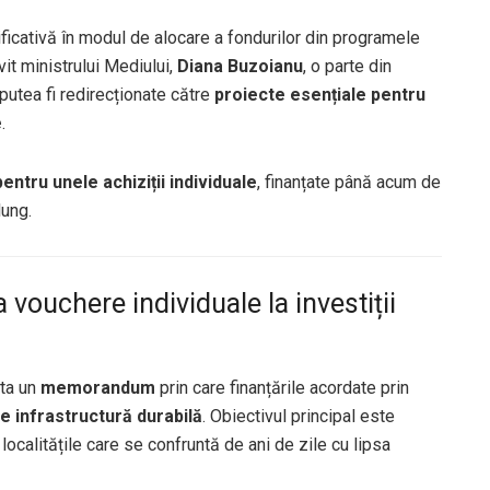
cativă în modul de alocare a fondurilor din programele
it ministrului Mediului,
Diana Buzoianu
, o parte din
putea fi redirecționate către
proiecte esențiale pentru
e
.
pentru unele achiziții individuale
, finanțate până acum de
lung.
 vouchere individuale la investiții
pta un
memorandum
prin care finanțările acordate prin
e infrastructură durabilă
. Obiectivul principal este
ocalitățile care se confruntă de ani de zile cu lipsa