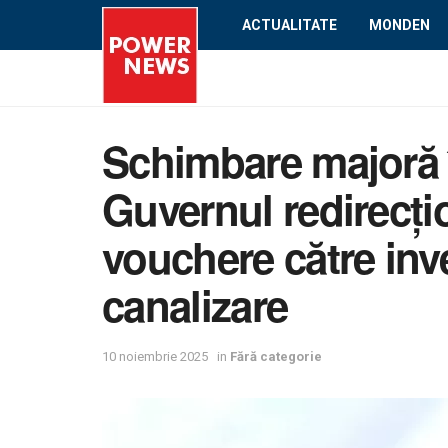
ACTUALITATE
MONDEN
Schimbare majoră 
Guvernul redirecți
vouchere către inves
canalizare
10 noiembrie 2025
in
Fără categorie