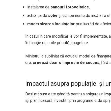
instalarea de
panouri fotovoltaice
,
achiziția de
sobe
și echipamente de încălzire efi
modernizarea locuințelor
prin lucrări de efici
În cazul în care modificările vor fi implementate,
în funcție de noile priorități bugetare.
Ministrul a subliniat că actualul model de finanțar
ore,
creează doar o impresie de succes
, fără 
Impactul asupra populației și 
Deși măsura este gândită pentru a asigura un
imp
își planificaseră investiții prin programele de spri