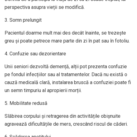
perspectiva asupra vieții se modifică.
3. Somn prelungit
Pacientul doarme mult mai des decât înainte, se trezește
greu și poate petrece mare parte din zi în pat sau în fotoliu.
4. Confuzie sau dezorientare
Unii seniori dezvoltă demență, alții pot prezenta confuzie
pe fondul infecțiilor sau al tratamentelor. Dacă nu există o
cauză medicală clară, instalarea bruscă a confuziei poate fi
un semn timpuriu al apropierii morții.
5. Mobilitate redusă
Slăbirea corpului și retragerea din activitățile obișnuite
agravează dificultățile de mers, crescând riscul de căderi.
6. Scăderea apetitului