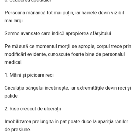
Persoana mănâncă tot mai puțin, iar hainele devin vizibil
mai largi.
Semne avansate care indică apropierea sfârșitului
Pe măsură ce momentul morții se apropie, corpul trece prin
modificări evidente, cunoscute foarte bine de personalul
medical.
1. Mâini și picioare reci
Circulația sângelui încetinește, iar extremitățile devin reci și
palide.
2. Risc crescut de ulcerații
Imobilizarea prelungită în pat poate duce la apariția rănilor
de presiune.