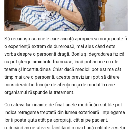
Să recunoști semnele care anunță apropierea morții poate fi
o experiență extrem de dureroasă, mai ales când este
vorba despre o persoană dragă. Boala și degradarea fizică
nu pot șterge amintirile frumoase, însă pot aduce cu ele
teama și incertitudinea. Chiar dacă medicii pot estima cât
timp mai are o persoană, aceste previziuni pot să difere
considerabil în funcție de afecțiuni și de modul în care
organismul răspunde la tratament.
Cu câteva luni înainte de final, unele modificări subtile pot
indica retragerea treptată din lumea exterioară. Înțelegerea
lor îi poate ajuta atât pe apropiați, cât și pe pacient,
reducând anxietatea și facilitând o mai bună calitate a vieții