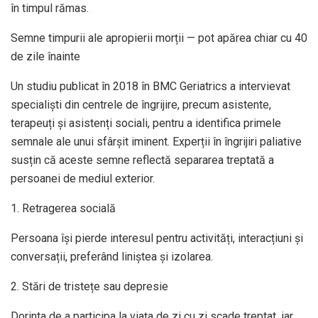
în timpul rămas.
Semne timpurii ale apropierii morții — pot apărea chiar cu 40
de zile înainte
Un studiu publicat în 2018 în BMC Geriatrics a intervievat
specialiști din centrele de îngrijire, precum asistente,
terapeuți și asistenți sociali, pentru a identifica primele
semnale ale unui sfârșit iminent. Experții în îngrijiri paliative
susțin că aceste semne reflectă separarea treptată a
persoanei de mediul exterior.
1. Retragerea socială
Persoana își pierde interesul pentru activități, interacțiuni și
conversații, preferând liniștea și izolarea.
2. Stări de tristețe sau depresie
Dorinta de a participa la viața de zi cu zi scade treptat, iar