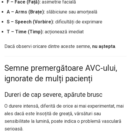
F – Face (Față):
asimetrie facială
A – Arms (Brațe):
slăbiciune sau amorțeală
S – Speech (Vorbire):
dificultăți de exprimare
T – Time (Timp):
acționează imediat
Dacă observi oricare dintre aceste semne,
nu aștepta
.
Semne premergătoare AVC-ului,
ignorate de mulți pacienți
Dureri de cap severe, apărute brusc
O durere intensă, diferită de orice ai mai experimentat, mai
ales dacă este însoțită de greață, vărsături sau
sensibilitate la lumină, poate indica o problemă vasculară
serioasă.