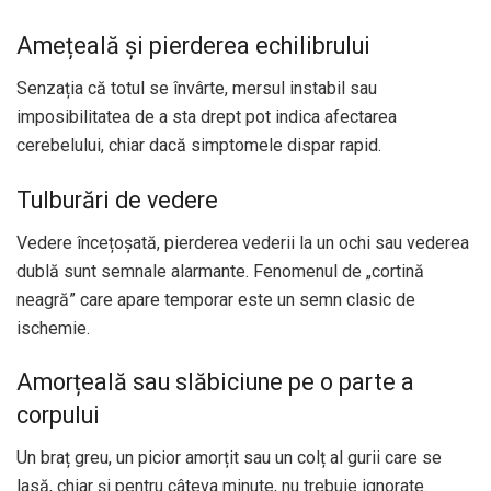
Amețeală și pierderea echilibrului
Senzația că totul se învârte, mersul instabil sau
imposibilitatea de a sta drept pot indica afectarea
cerebelului, chiar dacă simptomele dispar rapid.
Tulburări de vedere
Vedere încețoșată, pierderea vederii la un ochi sau vederea
dublă sunt semnale alarmante. Fenomenul de „cortină
neagră” care apare temporar este un semn clasic de
ischemie.
Amorțeală sau slăbiciune pe o parte a
corpului
Un braț greu, un picior amorțit sau un colț al gurii care se
lasă, chiar și pentru câteva minute, nu trebuie ignorate.