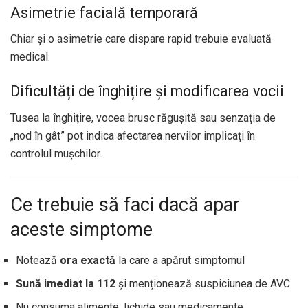
Asimetrie facială temporară
Chiar și o asimetrie care dispare rapid trebuie evaluată
medical.
Dificultăți de înghițire și modificarea vocii
Tusea la înghițire, vocea brusc răgușită sau senzația de
„nod în gât” pot indica afectarea nervilor implicați în
controlul mușchilor.
Ce trebuie să faci dacă apar
aceste simptome
Notează
ora exactă
la care a apărut simptomul
Sună imediat la 112
și menționează suspiciunea de AVC
Nu consuma alimente, lichide sau medicamente