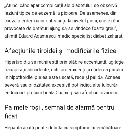
„Atunci când apar complicații ale diabetului, se observă
leziuni tipice de eczemă la picioare. De asemenea, din
cauza pierderii unor substanțe la nivelul pielii, unele răni
provocate de bătături ajung să se vindece foarte greu”,
afirmă Eduard Adamescu, medic specialist diabet zaharat.
Afecțiunile tiroidei și modificările fizice
Hipertiroidia se manifestă prin slăbire accentuată, agitație,
transpirații abundente, ochi proeminenți și căderea părului.
În hipotiroidie, pielea este uscată, rece și palidă. Acneea
severă sau pilozitatea excesivă pot indica alte tulburări
endocrine, precum boala Cushing sau afecțiuni ovariene.
Palmele roșii, semnal de alarmă pentru
ficat
Hepatita acută poate debuta cu simptome asemănătoare