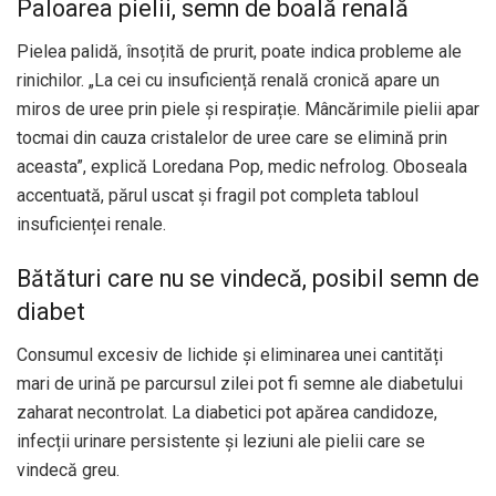
Paloarea pielii, semn de boală renală
Pielea palidă, însoțită de prurit, poate indica probleme ale
rinichilor. „La cei cu insuficiență renală cronică apare un
miros de uree prin piele și respirație. Mâncărimile pielii apar
tocmai din cauza cristalelor de uree care se elimină prin
aceasta”, explică Loredana Pop, medic nefrolog. Oboseala
accentuată, părul uscat și fragil pot completa tabloul
insuficienței renale.
Bătături care nu se vindecă, posibil semn de
diabet
Consumul excesiv de lichide și eliminarea unei cantități
mari de urină pe parcursul zilei pot fi semne ale diabetului
zaharat necontrolat. La diabetici pot apărea candidoze,
infecții urinare persistente și leziuni ale pielii care se
vindecă greu.