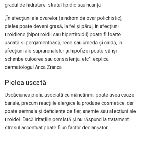
gradul de hidratare, stratul lipidic sau nuanța.
„În afecțiuni ale ovarelor (sindrom de ovar polichistic),
pielea poate deveni grasă, la fel și părul, în afecțiuni
tiroidiene (hipotiroidii sau hipertiroidii) poate fi foarte
uscată și pergamentoasă, rece sau umedă și caldă, în
afecțiuni ale suprarenalelor și hipofizei poate să își
schimbe culoarea sau consistența, etc”, explica
dermatologul Anca Zranca.
Pielea uscată
Uscăciunea pielii, asociată cu mâncărimi, poate avea cauze
banale, precum reacțiile alergice la produse cosmetice, dar
poate semnala și deficiențe de fier, anemie sau afecțiuni ale
tiroidei. Dacă iritațiile persistă și nu răspund la tratament,
stresul accentuat poate fi un factor declanșator.