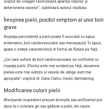
scăzut de colagen favorizează apariția ridurilor și
deteriorarea oaselor”, subliniază autorul studiului.
Înroșirea pielii, posibil simptom al unor boli
grave
Roșeața persistentă a pielii poate fi asociată cu lupus
eritematos, boli cardiovasculare sau menopauză. În lupus,
apare o iritație caracteristică în formă de fluture pe față.
„Cei care suferă de boli cardiovasculare se confruntă cu
roșeața pielii. Efectul este mai evident pe față, deoarece
pielea este mai subțire și vasele de sânge sunt mai
apropiate”, explică dr. Oana Clatici, medic dermatolog.
Modificarea culorii pielii
Afecțiunile respiratorii precum bronșita sau emfizemul pot
duce la o colorare gri sau gălbuie a pielii, din cauza