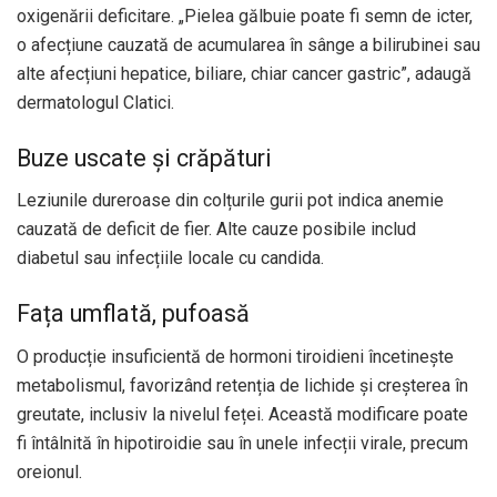
oxigenării deficitare. „Pielea gălbuie poate fi semn de icter,
o afecțiune cauzată de acumularea în sânge a bilirubinei sau
alte afecțiuni hepatice, biliare, chiar cancer gastric”, adaugă
dermatologul Clatici.
Buze uscate și crăpături
Leziunile dureroase din colțurile gurii pot indica anemie
cauzată de deficit de fier. Alte cauze posibile includ
diabetul sau infecțiile locale cu candida.
Fața umflată, pufoasă
O producție insuficientă de hormoni tiroidieni încetinește
metabolismul, favorizând retenția de lichide și creșterea în
greutate, inclusiv la nivelul feței. Această modificare poate
fi întâlnită în hipotiroidie sau în unele infecții virale, precum
oreionul.