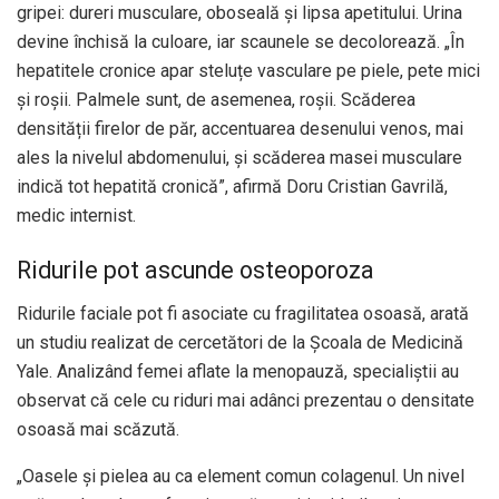
gripei: dureri musculare, oboseală și lipsa apetitului. Urina
devine închisă la culoare, iar scaunele se decolorează. „În
hepatitele cronice apar steluțe vasculare pe piele, pete mici
și roșii. Palmele sunt, de asemenea, roșii. Scăderea
densității firelor de păr, accentuarea desenului venos, mai
ales la nivelul abdomenului, și scăderea masei musculare
indică tot hepatită cronică”, afirmă Doru Cristian Gavrilă,
medic internist.
Ridurile pot ascunde osteoporoza
Ridurile faciale pot fi asociate cu fragilitatea osoasă, arată
un studiu realizat de cercetători de la Școala de Medicină
Yale. Analizând femei aflate la menopauză, specialiștii au
observat că cele cu riduri mai adânci prezentau o densitate
osoasă mai scăzută.
„Oasele și pielea au ca element comun colagenul. Un nivel