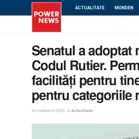
ACTUALITATE
MONDEN
Senatul a adoptat n
Codul Rutier. Per
facilități pentru tin
pentru categoriile
26 noiembrie 2025
in
Actualitate