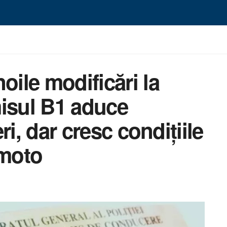
oile modificări la
misul B1 aduce
eri, dar cresc condițiile
 moto