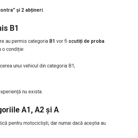
ontra” și 2 abțineri
.
mis B1
care au permis categoria
B1
vor fi
scutiți de proba
u o condiție:
cerea unui vehicul din categoria B1;
experiență nu exista.
oriile A1, A2 și A
ică pentru motocicliști, dar numai dacă aceștia au