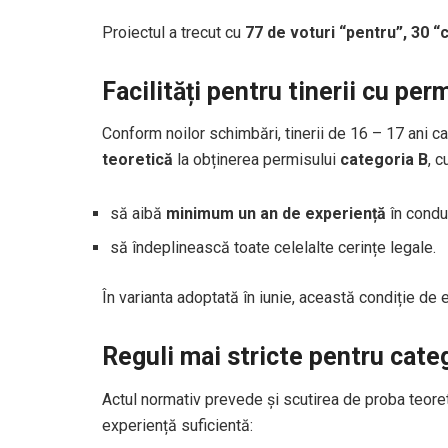
Proiectul a trecut cu
77 de voturi “pentru”, 30 “c
Facilități pentru tinerii cu per
Conform noilor schimbări, tinerii de 16 – 17 ani 
teoretică
la obținerea permisului
categoria B
, c
să aibă
minimum un an de experiență
în condu
să îndeplinească toate celelalte cerințe legale.
În varianta adoptată în iunie, această condiție de 
Reguli mai stricte pentru categ
Actul normativ prevede și scutirea de proba teoret
experiență suficientă: