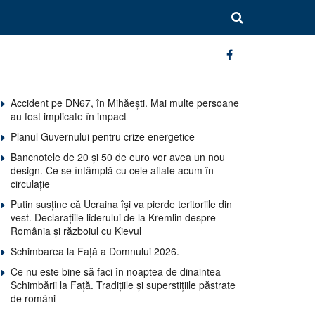
Accident pe DN67, în Mihăești. Mai multe persoane
au fost implicate în impact
Planul Guvernului pentru crize energetice
Bancnotele de 20 și 50 de euro vor avea un nou
design. Ce se întâmplă cu cele aflate acum în
circulație
Putin susține că Ucraina își va pierde teritoriile din
vest. Declarațiile liderului de la Kremlin despre
România și războiul cu Kievul
Schimbarea la Față a Domnului 2026.
Ce nu este bine să faci în noaptea de dinaintea
Schimbării la Față. Tradițiile și superstițiile păstrate
de români