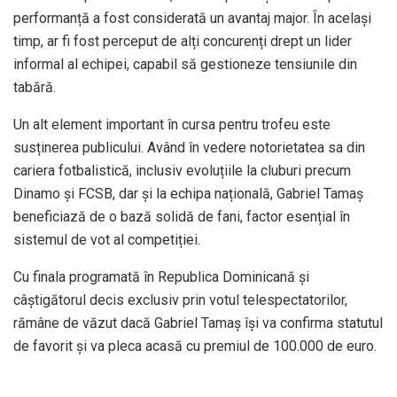
performanță a fost considerată un avantaj major. În același
timp, ar fi fost perceput de alți concurenți drept un lider
informal al echipei, capabil să gestioneze tensiunile din
tabără.
Un alt element important în cursa pentru trofeu este
susținerea publicului. Având în vedere notorietatea sa din
cariera fotbalistică, inclusiv evoluțiile la cluburi precum
Dinamo și FCSB, dar și la echipa națională, Gabriel Tamaș
beneficiază de o bază solidă de fani, factor esențial în
sistemul de vot al competiției.
Cu finala programată în Republica Dominicană și
câștigătorul decis exclusiv prin votul telespectatorilor,
rămâne de văzut dacă Gabriel Tamaș își va confirma statutul
de favorit și va pleca acasă cu premiul de 100.000 de euro.