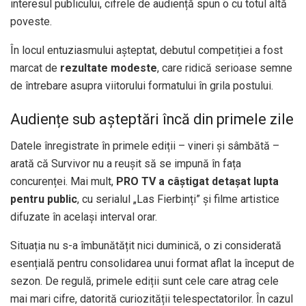
interesul publicului, cifrele de audiență spun o cu totul altă
poveste.
În locul entuziasmului așteptat, debutul competiției a fost
marcat de
rezultate modeste
, care ridică serioase semne
de întrebare asupra viitorului formatului în grila postului.
Audiențe sub așteptări încă din primele zile
Datele înregistrate în primele ediții – vineri și sâmbătă –
arată că Survivor nu a reușit să se impună în fața
concurenței. Mai mult,
PRO TV a câștigat detașat lupta
pentru public
, cu serialul „Las Fierbinți” și filme artistice
difuzate în același interval orar.
Situația nu s-a îmbunătățit nici duminică, o zi considerată
esențială pentru consolidarea unui format aflat la început de
sezon. De regulă, primele ediții sunt cele care atrag cele
mai mari cifre, datorită curiozității telespectatorilor. În cazul