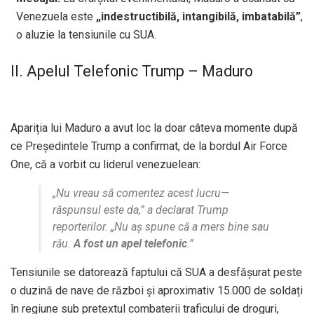
Venezuela este
„indestructibilă, intangibilă, imbatabilă”
,
o aluzie la tensiunile cu SUA.
II. Apelul Telefonic Trump – Maduro
Apariția lui Maduro a avut loc la doar câteva momente după
ce Președintele Trump a confirmat, de la bordul Air Force
One, că a vorbit cu liderul venezuelean:
„Nu vreau să comentez acest lucru—
răspunsul este da,” a declarat Trump
reporterilor. „Nu aș spune că a mers bine sau
rău.
A fost un apel telefonic
.”
Tensiunile se datorează faptului că SUA a desfășurat peste
o duzină de nave de război și aproximativ 15.000 de soldați
în regiune sub pretextul combaterii traficului de droguri,