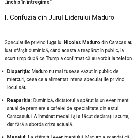
„închis în întregime”
.
I. Confuzia din Jurul Liderului Maduro
Speculațiile privind fuga lui
Nicolas Maduro
din Caracas au
luat sfârșit duminică, când acesta a reapărut în public, la
scurt timp după ce Trump a confirmat că au vorbit la telefon.
Dispariția:
Maduro nu mai fusese văzut în public de
miercuri, ceea ce a alimentat intens speculațiile privind
locul său.
Reapariția:
Duminică, dictatorul a apărut la un eveniment
anual de premiere a cafelei de specialitate din estul
Caracasului. A înmânat medalii și a făcut declarații scurte,
dar fără a aborda criza actuală.
Mesajul:
La sfârșitul evenimentului, Maduro a scandat că