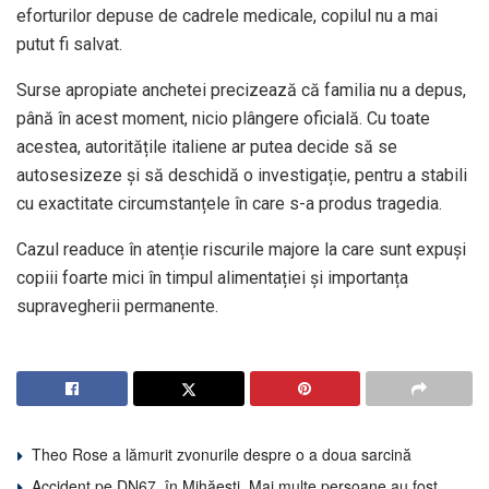
eforturilor depuse de cadrele medicale, copilul nu a mai
putut fi salvat.
Surse apropiate anchetei precizează că familia nu a depus,
până în acest moment, nicio plângere oficială. Cu toate
acestea, autoritățile italiene ar putea decide să se
autosesizeze și să deschidă o investigație, pentru a stabili
cu exactitate circumstanțele în care s-a produs tragedia.
Cazul readuce în atenție riscurile majore la care sunt expuși
copiii foarte mici în timpul alimentației și importanța
supravegherii permanente.
Theo Rose a lămurit zvonurile despre o a doua sarcină
Accident pe DN67, în Mihăești. Mai multe persoane au fost