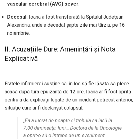
vascular cerebral (AVC) sever
.
Decesul:
Ioana a fost transferată la Spitalul Județean
Alexandria, unde a decedat șapte zile mai târziu, pe 16
noiembrie.
II. Acuzațiile Dure: Amenințări și Nota
Explicativă
Fratele infirmierei susține că, în loc să fie lăsată să plece
acasă după tura epuizantă de 12 ore, Ioana ar fi fost oprită
pentru a da explicații legate de un incident petrecut anterior,
situație care ar fi declanșat colapsul:
„Ea a lucrat de noapte și trebuia sa iasă la
7.00 dimineața, luni… Doctora de la Oncologie
a oprit-o să o întrebe de un eveniment