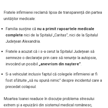
Fratele infirmierei reclamă lipsa de transparență din partea
unităților medicale:
Familia susține că
nu a primit rapoartele medicale
complete
nici de la Spitalul „Caritas”, nici de la Spitalul
Județean Alexandria.
Fratele a acuzat că i s-a cerut la Spitalul Județean să
semneze o declarație prin care să renunțe la autopsie,
invocând un posibil
„anevrism din naștere”
.
S-a vehiculat inclusiv faptul că colegele infirmierei ar fi
fost sfătuite „să nu spună nimic” despre incidentul care a
precedat colapsul.
Moartea Ioanei readuce în discuție problema stresului
extrem și a epuizării din sistemul medical românesc,