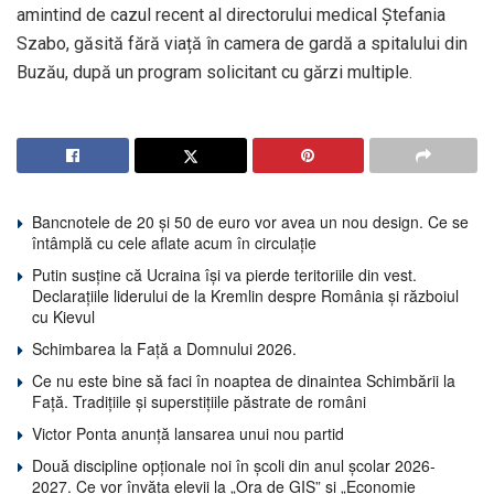
amintind de cazul recent al directorului medical Ștefania
Szabo, găsită fără viață în camera de gardă a spitalului din
Buzău, după un program solicitant cu gărzi multiple.
Bancnotele de 20 și 50 de euro vor avea un nou design. Ce se
întâmplă cu cele aflate acum în circulație
Putin susține că Ucraina își va pierde teritoriile din vest.
Declarațiile liderului de la Kremlin despre România și războiul
cu Kievul
Schimbarea la Față a Domnului 2026.
Ce nu este bine să faci în noaptea de dinaintea Schimbării la
Față. Tradițiile și superstițiile păstrate de români
Victor Ponta anunță lansarea unui nou partid
Două discipline opționale noi în școli din anul școlar 2026-
2027. Ce vor învăța elevii la „Ora de GIS” și „Economie