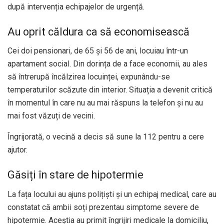
după intervenția echipajelor de urgență.
Au oprit căldura ca să economisească
Cei doi pensionari, de 65 și 56 de ani, locuiau într-un
apartament social. Din dorința de a face economii, au ales
să întrerupă încălzirea locuinței, expunându-se
temperaturilor scăzute din interior. Situația a devenit critică
în momentul în care nu au mai răspuns la telefon și nu au
mai fost văzuți de vecini.
Îngrijorată, o vecină a decis să sune la 112 pentru a cere
ajutor.
Găsiți în stare de hipotermie
La fața locului au ajuns polițiști și un echipaj medical, care au
constatat că ambii soți prezentau simptome severe de
hipotermie. Aceștia au primit îngrijiri medicale la domiciliu,