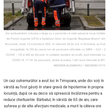
Doi ambulantieri coboara o targa cu o pacienta ce este adusa la noua Unitate
de Primiri Urgente (UPU) a Spitalului Clinic de Urgenta "Bagdasar-Arseni" din
Bucuresti, marti, 12 octombrie 2021. In ultimele 24 de ore, in Romania, au fost
inregistrate 16.743 de cazuri noi de persoane infectate cu SARS – CoV – 2
(COVID – 19) si 442 de decese. In unitatile sanitare de profil, sunt internate cu
COVID-19, 17.141 de persoane, dintre acestea, 1.667 sunt internate la ATI.
ANDREEA ALEXANDRU / MEDIAFAX FOTO
Un caz cutremurător a avut loc în Timișoara, unde doi soți în
vârstă au fost găsiți în stare gravă de hipotermie în propria
locuință, după ce au decis să oprească încălzirea pentru a
reduce cheltuielile. Bărbatul, în vârstă de 65 de ani, care
suferea și de alte afecțiuni medicale, a murit la câteva ore