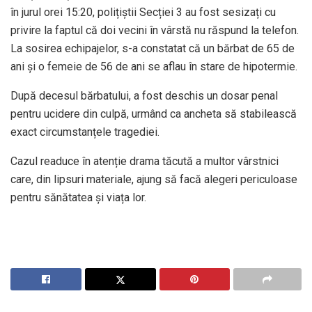
în jurul orei 15:20, polițiștii Secției 3 au fost sesizați cu
privire la faptul că doi vecini în vârstă nu răspund la telefon.
La sosirea echipajelor, s-a constatat că un bărbat de 65 de
ani și o femeie de 56 de ani se aflau în stare de hipotermie.
După decesul bărbatului, a fost deschis un dosar penal
pentru ucidere din culpă, urmând ca ancheta să stabilească
exact circumstanțele tragediei.
Cazul readuce în atenție drama tăcută a multor vârstnici
care, din lipsuri materiale, ajung să facă alegeri periculoase
pentru sănătatea și viața lor.