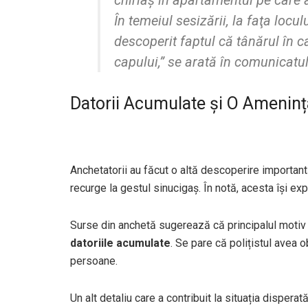
chiriaş în apartamentul pe care a
În temeiul sesizării, la faţa locul
descoperit faptul că tânărul în c
capului,” se arată în comunicatu
Datorii Acumulate și O Ameninț
Anchetatorii au făcut o altă descoperire importan
recurge la gestul sinucigaș. În notă, acesta își ex
Surse din anchetă sugerează că principalul motiv ca
datoriile acumulate
. Se pare că polițistul avea ob
persoane.
Un alt detaliu care a contribuit la situația disperat