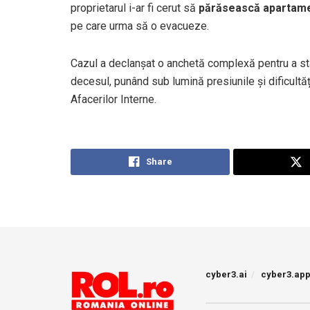
proprietarul i-ar fi cerut să
părăsească apartame
pe care urma să o evacueze.
Cazul a declanșat o anchetă complexă pentru a stab
decesul, punând sub lumină presiunile și dificultăț
Afacerilor Interne.
Share
cyber3.ai
cyber3.ap