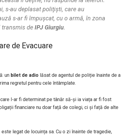
ceasta îl deţine, nu răspunde la telefon.
ui, s-au deplasat poliţişti, care au
auză s-ar fi împuşcat, cu o armă, în zona
l transmis de
IPJ Giurgiu
.
are de Evacuare
tă: un
bilet de adio
lăsat de agentul de poliție înainte de a
prima regretul pentru cele întâmplate.
re l-ar fi determinat pe tânăr să-și ia viața ar fi fost
ligații financiare nu doar față de colegi, ci și față de alte
ă este legat de locuința sa. Cu o zi înainte de tragedie,