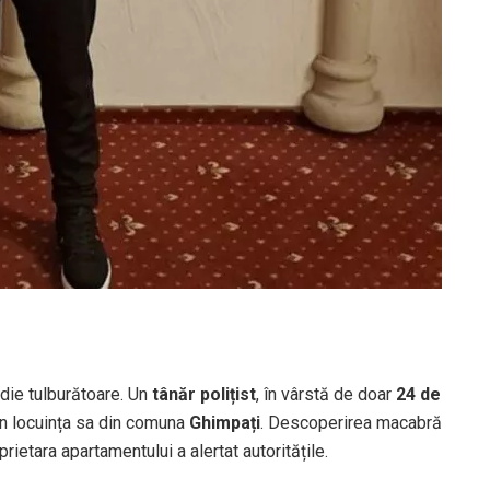
die tulburătoare. Un
tânăr polițist
, în vârstă de doar
24 de
 în locuința sa din comuna
Ghimpați
. Descoperirea macabră
ietara apartamentului a alertat autoritățile.