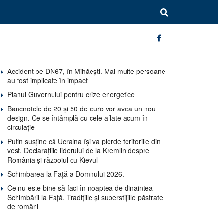
Accident pe DN67, în Mihăești. Mai multe persoane
au fost implicate în impact
Planul Guvernului pentru crize energetice
Bancnotele de 20 și 50 de euro vor avea un nou
design. Ce se întâmplă cu cele aflate acum în
circulație
Putin susține că Ucraina își va pierde teritoriile din
vest. Declarațiile liderului de la Kremlin despre
România și războiul cu Kievul
Schimbarea la Față a Domnului 2026.
Ce nu este bine să faci în noaptea de dinaintea
Schimbării la Față. Tradițiile și superstițiile păstrate
de români