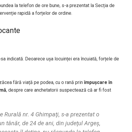
spundea la telefon de ore bune, s-a prezentat la Secția de
ntervenție rapidă a forțelor de ordine.
Șocante
sa indicată. Deoarece ușa locuinței era încuiată, forțele de
zăcea fără viață pe podea, cu o rană prin
împușcare în
rmă
, despre care anchetatorii suspectează că ar fi fost
ţie Rurală nr. 4 Ghimpaţi, s-a prezentat o
un tânăr, de 24 de ani, din judeţul Argeş,