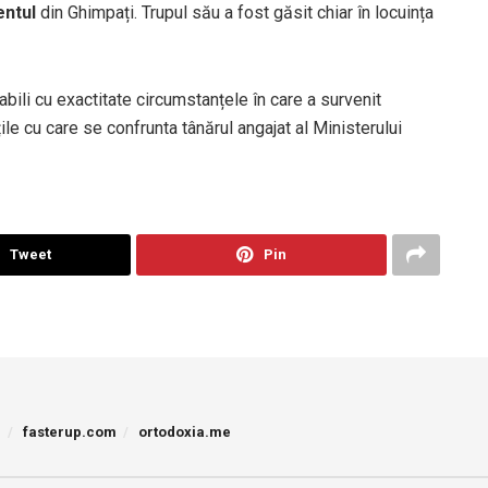
ntul
din Ghimpați. Trupul său a fost găsit chiar în locuința
ili cu exactitate circumstanțele în care a survenit
ile cu care se confrunta tânărul angajat al Ministerului
Tweet
Pin
p
fasterup.com
ortodoxia.me