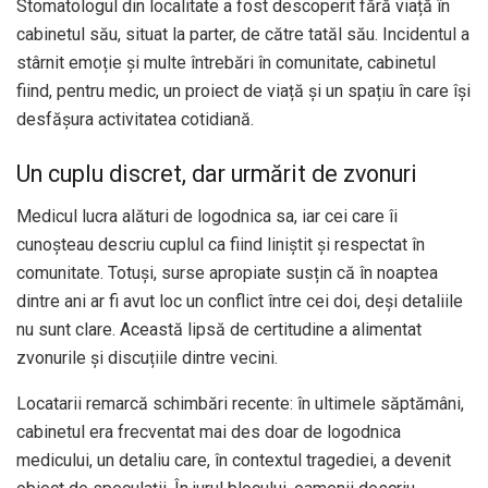
Stomatologul din localitate a fost descoperit fără viață în
cabinetul său, situat la parter, de către tatăl său. Incidentul a
stârnit emoție și multe întrebări în comunitate, cabinetul
fiind, pentru medic, un proiect de viață și un spațiu în care își
desfășura activitatea cotidiană.
Un cuplu discret, dar urmărit de zvonuri
Medicul lucra alături de logodnica sa, iar cei care îi
cunoșteau descriu cuplul ca fiind liniștit și respectat în
comunitate. Totuși, surse apropiate susțin că în noaptea
dintre ani ar fi avut loc un conflict între cei doi, deși detaliile
nu sunt clare. Această lipsă de certitudine a alimentat
zvonurile și discuțiile dintre vecini.
Locatarii remarcă schimbări recente: în ultimele săptămâni,
cabinetul era frecventat mai des doar de logodnica
medicului, un detaliu care, în contextul tragediei, a devenit