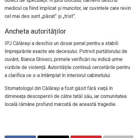
obiect de speculații. În jurul blocului, oamenii descriu
medicul ca fiind implicat și muncitor, iar cuvintele care revin
cel mai des sunt „păcat” și „trist”.
Ancheta autorităților
IPJ Călărași a deschis un dosar penal pentru a stabili
împrejurările exacte ale decesului. Potrivit purtătorului de
cuvânt, Bianca Ghiveci, primele verificări nu indică urme
vizibile de violență. Autoritățile continuă cercetările pentru
a clarifica ce s-a întâmplat în interiorul cabinetului.
Stomatologul din Călărași a fost găsit fără viață în
dimineața descoperirii de către tatăl său, iar comunitatea
locală rămâne profund marcată de această tragedie.