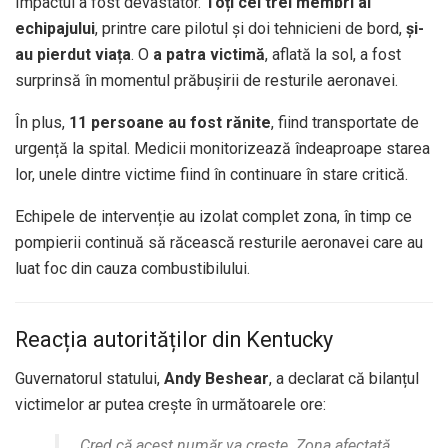
Impactul a fost devastator.
Toți cei trei membri ai
echipajului
, printre care pilotul și doi tehnicieni de bord,
și-
au pierdut viața
. O
a patra victimă
, aflată la sol, a fost
surprinsă în momentul prăbușirii de resturile aeronavei.
În plus,
11 persoane au fost rănite
, fiind transportate de
urgență la spital. Medicii monitorizează îndeaproape starea
lor, unele dintre victime fiind în continuare în stare critică.
Echipele de intervenție au izolat complet zona, în timp ce
pompierii continuă să răcească resturile aeronavei care au
luat foc din cauza combustibilului.
Reacția autorităților din Kentucky
Guvernatorul statului,
Andy Beshear
, a declarat că bilanțul
victimelor ar putea crește în următoarele ore:
„Cred că acest număr va crește. Zona afectată