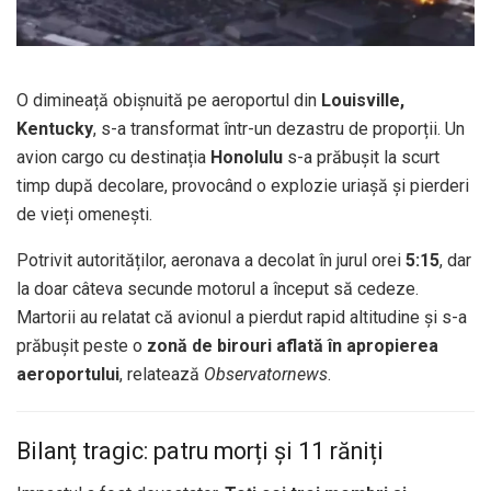
O dimineață obișnuită pe aeroportul din
Louisville,
Kentucky
, s-a transformat într-un dezastru de proporții. Un
avion cargo cu destinația
Honolulu
s-a prăbușit la scurt
timp după decolare, provocând o explozie uriașă și pierderi
de vieți omenești.
Potrivit autorităților, aeronava a decolat în jurul orei
5:15
, dar
la doar câteva secunde motorul a început să cedeze.
Martorii au relatat că avionul a pierdut rapid altitudine și s-a
prăbușit peste o
zonă de birouri aflată în apropierea
aeroportului
, relatează
Observatornews
.
Bilanț tragic: patru morți și 11 răniți