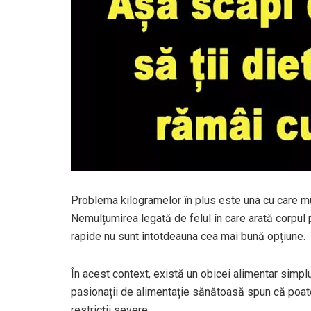
Problema kilogramelor în plus este una cu care mul
Nemulțumirea legată de felul în care arată corpul p
rapide nu sunt întotdeauna cea mai bună opțiune.
În acest context, există un obicei alimentar simplu,
pasionații de alimentație sănătoasă spun că poate
restricții severe.