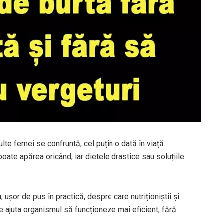
te femei se confruntă, cel puțin o dată în viață.
oate apărea oricând, iar dietele drastice sau soluțiile
 ușor de pus în practică, despre care nutriționiștii și
 ajuta organismul să funcționeze mai eficient, fără