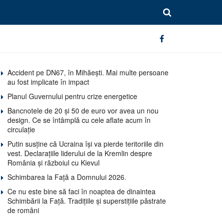
Accident pe DN67, în Mihăești. Mai multe persoane
au fost implicate în impact
Planul Guvernului pentru crize energetice
Bancnotele de 20 și 50 de euro vor avea un nou
design. Ce se întâmplă cu cele aflate acum în
circulație
Putin susține că Ucraina își va pierde teritoriile din
vest. Declarațiile liderului de la Kremlin despre
România și războiul cu Kievul
Schimbarea la Față a Domnului 2026.
Ce nu este bine să faci în noaptea de dinaintea
Schimbării la Față. Tradițiile și superstițiile păstrate
de români