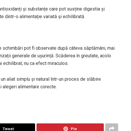
tioxidanți și substanțe care pot susține digestia și
e dintr-o alimentație variată și echilibrată.
ele schimbări pot fi observate după câteva săptămâni, mai
nzații generale de ușurință. Scăderea în greutate, acolo
i echilibrat, nu ca efect miraculos.
un aliat simplu și natural într-un proces de slăbire
 alegeri alimentare corecte.
Tweet
Pin