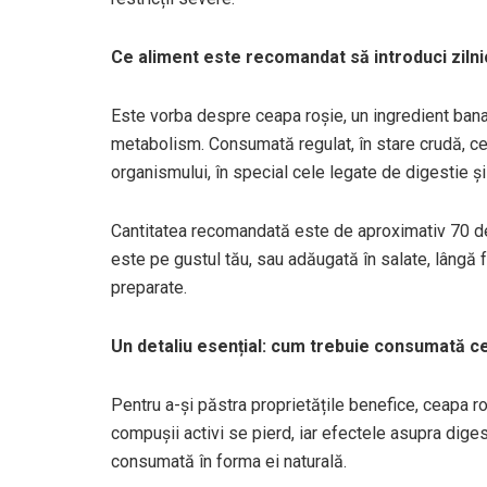
Ce aliment este recomandat să introduci zilnic
Este vorba despre ceapa roșie, un ingredient banal
metabolism. Consumată regulat, în stare crudă, cea
organismului, în special cele legate de digestie și
Cantitatea recomandată este de aproximativ 70 de
este pe gustul tău, sau adăugată în salate, lângă fe
preparate.
Un detaliu esențial: cum trebuie consumată c
Pentru a-și păstra proprietățile benefice, ceapa ro
compușii activi se pierd, iar efectele asupra dige
consumată în forma ei naturală.