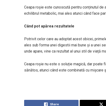
Ceapa roșie este cunoscută pentru conținutul de an
echilibrul metabolic, mai ales atunci când face part
Când pot apărea rezultatele
Potrivit celor care au adoptat acest obicei, prim
ales sub forma unei digestii mai bune și a unei se
unde apare, vine ca rezultat al unui stil de viață ma
Ceapa roșie nu este o soluție magică, dar poate fi 
sănătos, atunci când este combinată cu mișcare și
Share