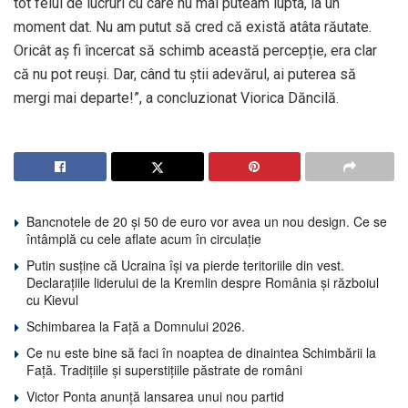
tot felul de lucruri cu care nu mai puteam lupta, la un
moment dat. Nu am putut să cred că există atâta răutate.
Oricât aș fi încercat să schimb această percepție, era clar
că nu pot reuși. Dar, când tu știi adevărul, ai puterea să
mergi mai departe!”, a concluzionat Viorica Dăncilă.
Bancnotele de 20 și 50 de euro vor avea un nou design. Ce se
întâmplă cu cele aflate acum în circulație
Putin susține că Ucraina își va pierde teritoriile din vest.
Declarațiile liderului de la Kremlin despre România și războiul
cu Kievul
Schimbarea la Față a Domnului 2026.
Ce nu este bine să faci în noaptea de dinaintea Schimbării la
Față. Tradițiile și superstițiile păstrate de români
Victor Ponta anunță lansarea unui nou partid