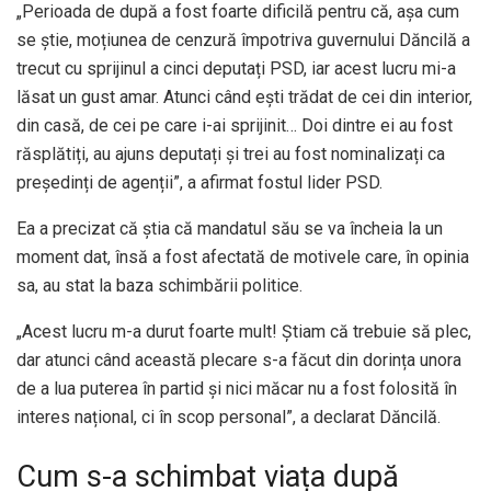
„Perioada de după a fost foarte dificilă pentru că, așa cum
se știe, moțiunea de cenzură împotriva guvernului Dăncilă a
trecut cu sprijinul a cinci deputați PSD, iar acest lucru mi-a
lăsat un gust amar. Atunci când ești trădat de cei din interior,
din casă, de cei pe care i-ai sprijinit… Doi dintre ei au fost
răsplătiți, au ajuns deputați și trei au fost nominalizați ca
președinți de agenții”, a afirmat fostul lider PSD.
Ea a precizat că știa că mandatul său se va încheia la un
moment dat, însă a fost afectată de motivele care, în opinia
sa, au stat la baza schimbării politice.
„Acest lucru m-a durut foarte mult! Știam că trebuie să plec,
dar atunci când această plecare s-a făcut din dorința unora
de a lua puterea în partid și nici măcar nu a fost folosită în
interes național, ci în scop personal”, a declarat Dăncilă.
Cum s-a schimbat viața după