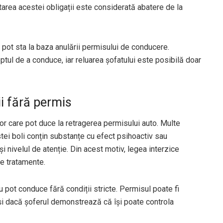
tarea acestei obligații este considerată abatere de la
e pot sta la baza anulării permisului de conducere.
eptul de a conduce, iar reluarea șofatului este posibilă doar
ii fără permis
or care pot duce la retragerea permisului auto. Multe
tei boli conțin substanțe cu efect psihoactiv sau
i nivelul de atenție. Din acest motiv, legea interzice
de tratamente.
 pot conduce fără condiții stricte. Permisul poate fi
i dacă șoferul demonstrează că își poate controla