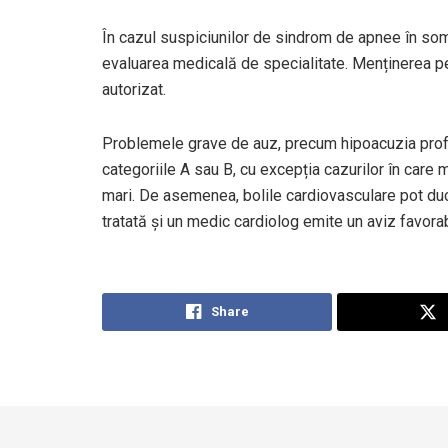
În cazul suspiciunilor de sindrom de apnee în so
evaluarea medicală de specialitate. Menținerea pe
autorizat.
Problemele grave de auz, precum hipoacuzia profu
categoriile A sau B, cu excepția cazurilor în care
mari. De asemenea, bolile cardiovasculare pot duc
tratată și un medic cardiolog emite un aviz favora
Share