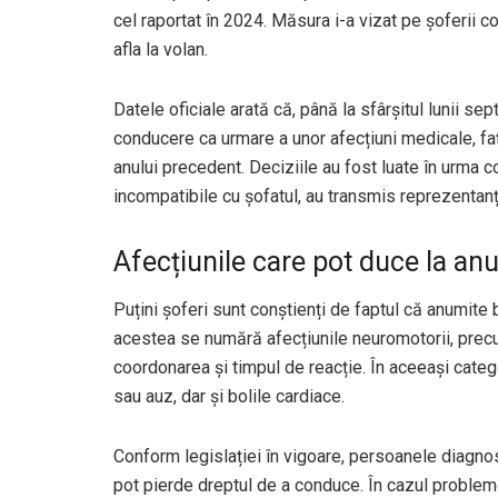
cel raportat în 2024. Măsura i-a vizat pe șoferii 
afla la volan.
Datele oficiale arată că, până la sfârșitul lunii 
conducere ca urmare a unor afecțiuni medicale, fa
anului precedent. Deciziile au fost luate în urma 
incompatibile cu șofatul, au transmis reprezentanții
Afecțiunile care pot duce la an
Puțini șoferi sunt conștienți de faptul că anumite
acestea se numără afecțiunile neuromotorii, prec
coordonarea și timpul de reacție. În aceeași cate
sau auz, dar și bolile cardiace.
Conform legislației în vigoare, persoanele diagnost
pot pierde dreptul de a conduce. În cazul probleme