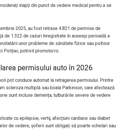
considerați inapți din punct de vedere medical pentru a se
septembrie 2025, au fost retrase 4.821 de permise de
ță de 1.322 de cazuri înregistrate în aceeași perioadă a
constatării unor probleme de sănătate fizice sau psihice
 Poliției, potrivit promotor.ro.
ularea permisului auto în 2026
 boli pot conduce automat la retragerea permisului. Printre
um scleroza multiplă sau boala Parkinson, care afectează
gorie sunt incluse demența, tulburările severe de vedere
icate cu epilepsie, vertij, afecțiuni cardiace sau diabet
lor de vedere, șoferii sunt obligați să poarte ochelari sau