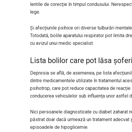
lentile de corecție în timpul condusului. Nerespec
lege.
Și afecțiunile psihice ori diverse tulburări mental
Totodată, bolile aparatului respirator pot limita dr
cu avizul unui medic specialist.
Lista bolilor care pot lăsa șofer
Depresia se află, de asemenea, pe lista afecțiunil
dintre medicamentele utilizate în tratamentul aces
psihotrop, care pot reduce capacitatea de reacție ș
conducerea vehiculelor sub influența unor astfel 
Nici persoanele diagnosticate cu diabet zaharat nu
păstrat doar dacă urmează un tratament adecvat ș
episoadele de hipoglicemie.