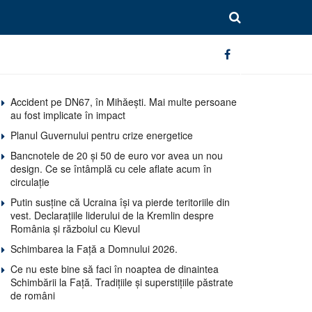
Accident pe DN67, în Mihăești. Mai multe persoane
au fost implicate în impact
Planul Guvernului pentru crize energetice
Bancnotele de 20 și 50 de euro vor avea un nou
design. Ce se întâmplă cu cele aflate acum în
circulație
Putin susține că Ucraina își va pierde teritoriile din
vest. Declarațiile liderului de la Kremlin despre
România și războiul cu Kievul
Schimbarea la Față a Domnului 2026.
Ce nu este bine să faci în noaptea de dinaintea
Schimbării la Față. Tradițiile și superstițiile păstrate
de români