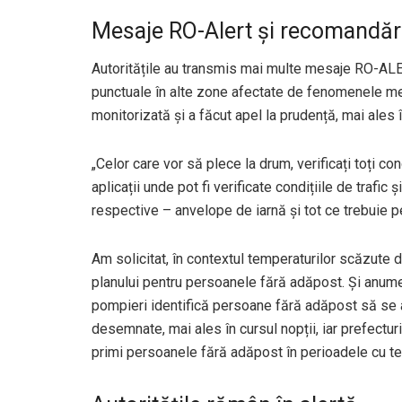
Mesaje RO-Alert și recomandări
Autoritățile au transmis mai multe mesaje RO-ALERT
punctuale în alte zone afectate de fenomenele met
monitorizată și a făcut apel la prudență, mai ales în
„Celor care vor să plece la drum, verificați toți cond
aplicații unde pot fi verificate condițiile de trafic
respective – anvelope de iarnă și tot ce trebuie p
Am solicitat, în contextul temperaturilor scăzute d
planului pentru persoanele fără adăpost. Și anume
pompieri identifică persoane fără adăpost să se 
desemnate, mai ales în cursul nopții, iar prefectur
primi persoanele fără adăpost în perioadele cu te