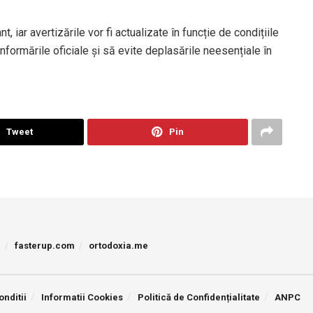
 iar avertizările vor fi actualizate în funcție de condițiile
nformările oficiale și să evite deplasările neesențiale în
Tweet
Pin
p
fasterup.com
ortodoxia.me
onditii
Informatii Cookies
Politică de Confidențialitate
ANPC