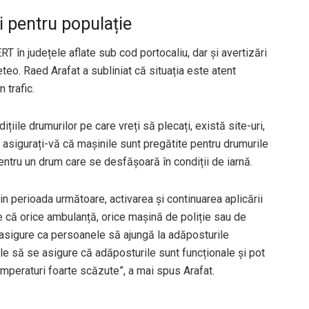
 pentru populație
 în județele aflate sub cod portocaliu, dar și avertizări
eo. Raed Arafat a subliniat că situația este atent
 trafic.
ițiile drumurilor pe care vreți să plecați, există site-uri,
 și asigurați-vă că mașinile sunt pregătite pentru drumurile
entru un drum care se desfășoară în condiții de iarnă.
in perioada următoare, activarea și continuarea aplicării
 că orice ambulanță, orice mașină de poliție sau de
asigure ca persoanele să ajungă la adăposturile
ile să se asigure că adăposturile sunt funcționale și pot
mperaturi foarte scăzute”, a mai spus Arafat.