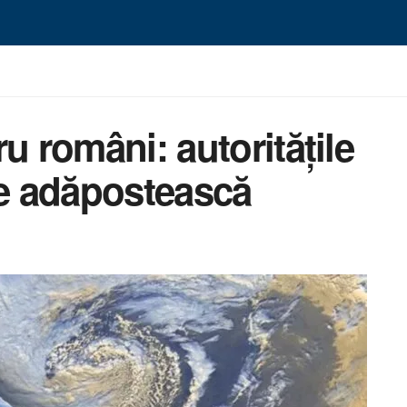
u români: autoritățile
se adăpostească