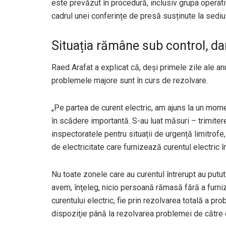
este prevăzut în procedură, inclusiv grupa operativ
cadrul unei conferințe de presă susținute la sediu
Situația rămâne sub control, dar 
Raed Arafat a explicat că, deși primele zile ale anul
problemele majore sunt în curs de rezolvare.
„Pe partea de curent electric, am ajuns la un momen
în scădere importantă. S-au luat măsuri – trimite
inspectoratele pentru situații de urgență limitrof
de electricitate care furnizează curentul electric 
Nu toate zonele care au curentul întrerupt au putu
avem, înţeleg, nicio persoană rămasă fără a furnizar
curentului electric, fie prin rezolvarea totală a pr
dispoziţie până la rezolvarea problemei de către ce