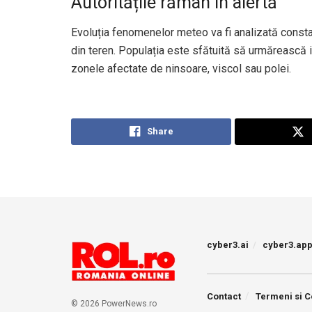
Autoritățile rămân în alertă
Evoluția fenomenelor meteo va fi analizată constant,
din teren. Populația este sfătuită să urmărească i
zonele afectate de ninsoare, viscol sau polei.
Share
cyber3.ai
cyber3.ap
Contact
Termeni si C
© 2026 PowerNews.ro