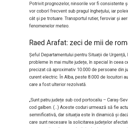
Potrivit prognozelor, ninsorile vor fi consistente
vor coborî frecvent sub pragul înghețului, iar pole
cât și pe trotuare. Transportul rutier, feroviar și ae
fenomenelor meteo.
Raed Arafat: zeci de mii de româ
Șeful Departamentului pentru Situații de Urgență,
probleme în mai multe județe, în special în ceea c
precizat că aproximativ 10.000 de persoane din j
curent electric. În Alba, peste 8.000 de locuitori au 
care a fost ulterior rezolvată.
„Sunt patru județe sub cod portocaliu – Caraș-Sev
cod galben. (…) Aceste coduri urmează să fie act
semnificativă, dar situația este în dinamică și dac
care sunt necesare la solicitarea județelor afecta