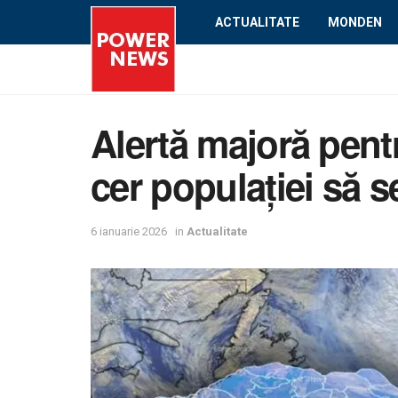
ACTUALITATE
MONDEN
Alertă majoră pentr
cer populației să 
6 ianuarie 2026
in
Actualitate