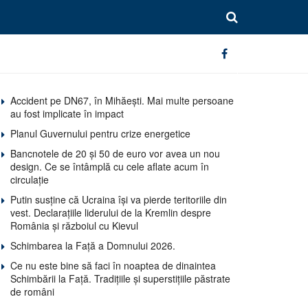
Accident pe DN67, în Mihăești. Mai multe persoane
au fost implicate în impact
Planul Guvernului pentru crize energetice
Bancnotele de 20 și 50 de euro vor avea un nou
design. Ce se întâmplă cu cele aflate acum în
circulație
Putin susține că Ucraina își va pierde teritoriile din
vest. Declarațiile liderului de la Kremlin despre
România și războiul cu Kievul
Schimbarea la Față a Domnului 2026.
Ce nu este bine să faci în noaptea de dinaintea
Schimbării la Față. Tradițiile și superstițiile păstrate
de români