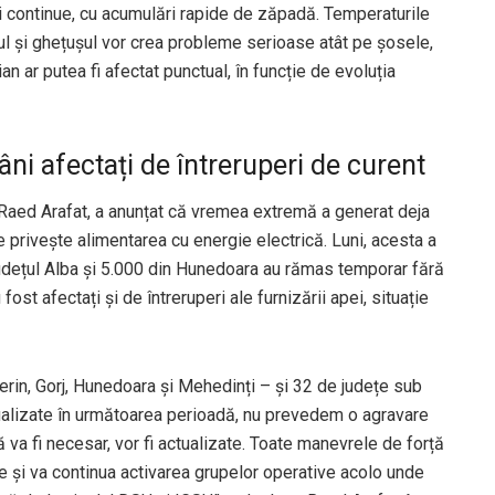
 și continue, cu acumulări rapide de zăpadă. Temperaturile
iul și ghețușul vor crea probleme serioase atât pe șosele,
rian ar putea fi afectat punctual, în funcție de evoluția
ni afectați de întreruperi de curent
 Raed Arafat, a anunțat că vremea extremă a generat deja
e privește alimentarea cu energie electrică. Luni, acesta a
udețul Alba și 5.000 din Hunedoara au rămas temporar fără
fost afectați și de întreruperi ale furnizării apei, situație
erin, Gorj, Hunedoara și Mehedinți – și 32 de județe sub
ualizate în următoarea perioadă, nu prevedem o agravare
ă va fi necesar, vor fi actualizate. Toate manevrele de forță
te și va continua activarea grupelor operative acolo unde