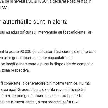
ă de la nivelul DSU și IGSU”, a declarat Raed Arafat, în
l MAI.
autoritățile sunt în alertă
ui au adus dificultăți, intervențiile au fost eficiente, iar
t la peste 90.000 de utilizatori fără curent, dar cifra este
rea unor generatoare de mare capacitate de la
e, pe lângă generatoarele puse la dispoziție de compania
în zona respectivă.
t fi conectate la generatoare din motive tehnice. Nu mai
ea apei. Şi acest lucru, datorită revenirii furnizării
oblemei, fie prin generatoarele care au fost puse la
i de la electricitate”, a mai precizat șeful DSU.