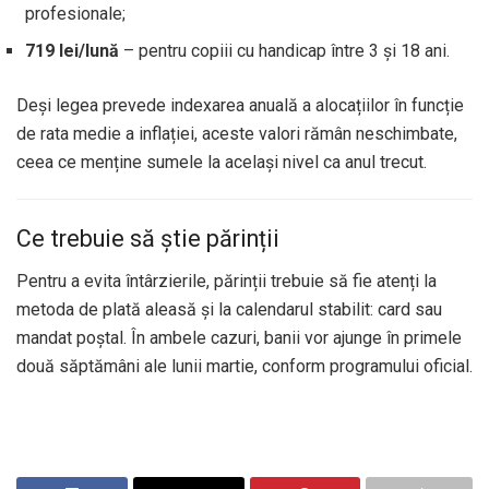
profesionale;
719 lei/lună
– pentru copiii cu handicap între 3 și 18 ani.
Deși legea prevede indexarea anuală a alocațiilor în funcție
de rata medie a inflației, aceste valori rămân neschimbate,
ceea ce menține sumele la același nivel ca anul trecut.
Ce trebuie să știe părinții
Pentru a evita întârzierile, părinții trebuie să fie atenți la
metoda de plată aleasă și la calendarul stabilit: card sau
mandat poștal. În ambele cazuri, banii vor ajunge în primele
două săptămâni ale lunii martie, conform programului oficial.