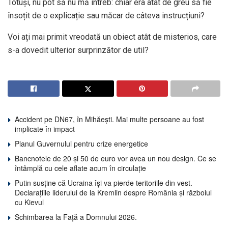
Totuși, nu pot să nu mă întreb: chiar era atât de greu să fie
însoțit de o explicație sau măcar de câteva instrucțiuni?
Voi ați mai primit vreodată un obiect atât de misterios, care
s-a dovedit ulterior surprinzător de util?
Accident pe DN67, în Mihăești. Mai multe persoane au fost
implicate în impact
Planul Guvernului pentru crize energetice
Bancnotele de 20 și 50 de euro vor avea un nou design. Ce se
întâmplă cu cele aflate acum în circulație
Putin susține că Ucraina își va pierde teritoriile din vest.
Declarațiile liderului de la Kremlin despre România și războiul
cu Kievul
Schimbarea la Față a Domnului 2026.