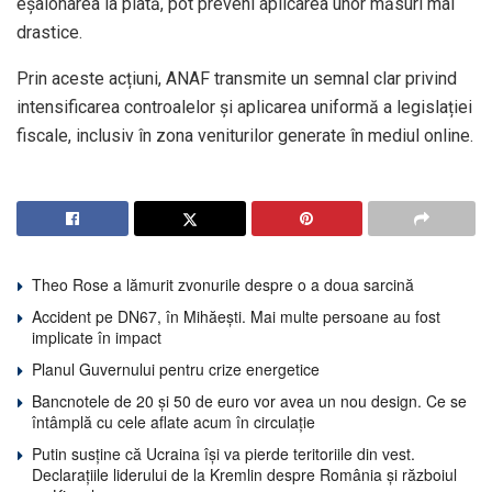
eșalonarea la plată, pot preveni aplicarea unor măsuri mai
drastice.
Prin aceste acțiuni, ANAF transmite un semnal clar privind
intensificarea controalelor și aplicarea uniformă a legislației
fiscale, inclusiv în zona veniturilor generate în mediul online.
Theo Rose a lămurit zvonurile despre o a doua sarcină
Accident pe DN67, în Mihăești. Mai multe persoane au fost
implicate în impact
Planul Guvernului pentru crize energetice
Bancnotele de 20 și 50 de euro vor avea un nou design. Ce se
întâmplă cu cele aflate acum în circulație
Putin susține că Ucraina își va pierde teritoriile din vest.
Declarațiile liderului de la Kremlin despre România și războiul