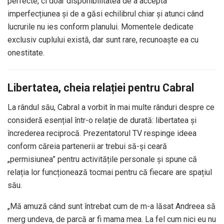
perfecte, ci doar disponibilitatea de a accepta
imperfecțiunea și de a găsi echilibrul chiar și atunci când
lucrurile nu ies conform planului. Momentele dedicate
exclusiv cuplului există, dar sunt rare, recunoaște ea cu
onestitate.
Libertatea, cheia relației pentru Cabral
La rândul său, Cabral a vorbit în mai multe rânduri despre ce
consideră esențial într-o relație de durată: libertatea și
încrederea reciprocă. Prezentatorul TV respinge ideea
conform căreia partenerii ar trebui să-și ceară
„permisiunea” pentru activitățile personale și spune că
relația lor funcționează tocmai pentru că fiecare are spațiul
său.
„Mă amuză când sunt întrebat cum de m-a lăsat Andreea să
merg undeva, de parcă ar fi mama mea. La fel cum nici eu nu