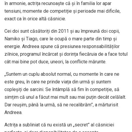
în armonie, actrița recunoaște că și în familia lor apar
tensiuni, momente de competiție și perioade mai dificile,
exact ca în orice altă căsnicie.
Cei doi sunt căsătoriți din 2011 și au împreună doi copii,
Namiko și Tiago, care le ocupă o mare parte din timp și
energie. Andreea spune că presiunea responsabilităților
zilnice, programul încărcat și dorința fiecăruia de a face totul
cât mai bine pot duce, uneori, la conflicte mărunte.
„Suntem un cuplu absolut normal, cu momente în care ne
este greu, în care ne prinde viața din urmă și suntem
copleșiți de sarcini. Se întâmplă să fim în competiție, să
simțim că unul a făcut mai mult sau mai puțin decât celălalt.
Dar reușim, până la urmă, să ne recalibrăm”, a mărturisit
Andreea.
Actrița a subliniat că nu există un „secret” al căsniciei