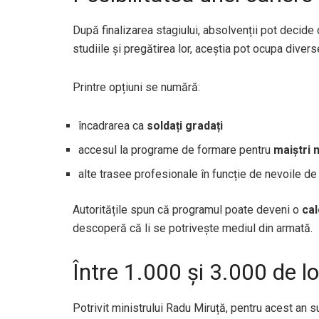
După finalizarea stagiului, absolvenții pot decide 
studiile și pregătirea lor, aceștia pot ocupa diverse
Printre opțiuni se numără:
încadrarea ca
soldați gradați
accesul la programe de formare pentru
maiştri m
alte trasee profesionale în funcție de nevoile de
Autoritățile spun că programul poate deveni o
cal
descoperă că li se potrivește mediul din armată.
Între 1.000 și 3.000 de lo
Potrivit ministrului Radu Miruță, pentru acest an su