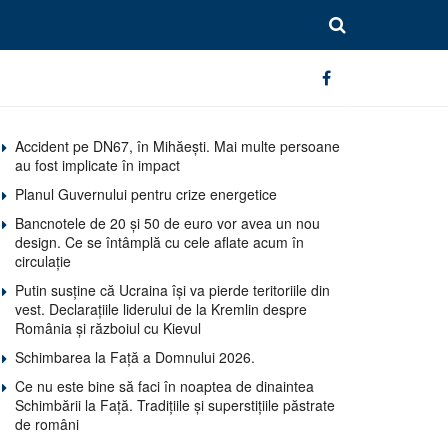
Accident pe DN67, în Mihăești. Mai multe persoane
au fost implicate în impact
Planul Guvernului pentru crize energetice
Bancnotele de 20 și 50 de euro vor avea un nou
design. Ce se întâmplă cu cele aflate acum în
circulație
Putin susține că Ucraina își va pierde teritoriile din
vest. Declarațiile liderului de la Kremlin despre
România și războiul cu Kievul
Schimbarea la Față a Domnului 2026.
Ce nu este bine să faci în noaptea de dinaintea
Schimbării la Față. Tradițiile și superstițiile păstrate
de români