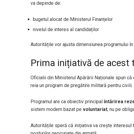
va depinde de:
bugetul alocat de Ministerul Finanțelor
nivelul de interes al candidaților
Autoritățile vor ajusta dimensiunea programului în
Prima inițiativă de acest 
Oficialii din Ministerul Apărării Naționale spun că
reia un program de pregătire militară pentru civili.
Programul are ca obiectiv principal
întărirea rez
sistem modern bazat pe
voluntariat
, nu pe obliga
Autoritățile speră că inițiativa va crește interesul 
posturilor neocupate din armată.