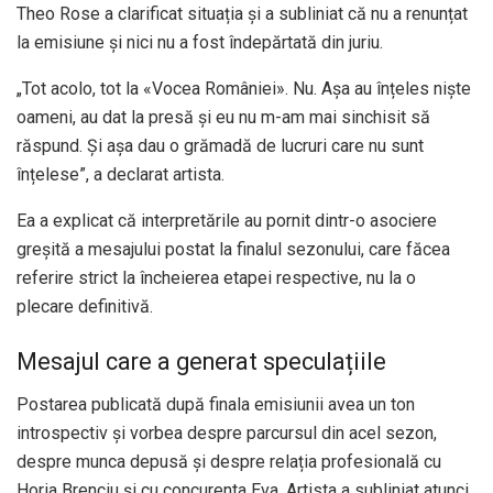
Theo Rose a clarificat situația și a subliniat că nu a renunțat
la emisiune și nici nu a fost îndepărtată din juriu.
„Tot acolo, tot la «Vocea României». Nu. Așa au înțeles niște
oameni, au dat la presă și eu nu m-am mai sinchisit să
răspund. Și așa dau o grămadă de lucruri care nu sunt
înțelese”, a declarat artista.
Ea a explicat că interpretările au pornit dintr-o asociere
greșită a mesajului postat la finalul sezonului, care făcea
referire strict la încheierea etapei respective, nu la o
plecare definitivă.
Mesajul care a generat speculațiile
Postarea publicată după finala emisiunii avea un ton
introspectiv și vorbea despre parcursul din acel sezon,
despre munca depusă și despre relația profesională cu
Horia Brenciu și cu concurenta Eva. Artista a subliniat atunci