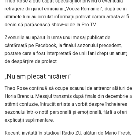
Theo Rose a pus capăt speculațiilor privind o eventuală
retragere din juriul emisiunii „Vocea României”, după ce în
ultimele luni au circulat informații potrivit cărora artista ar fi
decis să părăsească show-ul de la Pro TV.
Zvonurile au apărut în urma unui mesaj publicat de
cântăreață pe Facebook, la finalul sezonului precedent,
postare care a fost interpretată de unii fani drept un anunț
de despărțire de proiect.
„Nu am plecat nicăieri”
Theo Rose continuă să ocupe scaunul de antrenor alături de
Horia Brenciu. Mesajul transmis după finala din decembrie a
stârnit confuzie, întrucât artista a vorbit despre încheierea
sezonului într-o notă personală și emoțională, fără a oferi
explicații suplimentare.
Recent, invitată în studioul Radio ZU, alături de Mario Fresh,