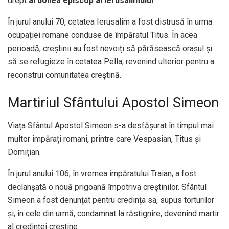
drept
al doilea episcop al Ierusalimului
.
În jurul anului 70, cetatea Ierusalim a fost distrusă în urma
ocupației romane conduse de împăratul Titus. În acea
perioadă, creștinii au fost nevoiți să părăsească orașul și
să se refugieze în cetatea Pella, revenind ulterior pentru a
reconstrui comunitatea creștină.
Martiriul Sfântului Apostol Simeon
Viața Sfântul Apostol Simeon s-a desfășurat în timpul mai
multor împărați romani, printre care Vespasian, Titus și
Domițian.
În jurul anului 106, în vremea împăratului Traian, a fost
declanșată o nouă prigoană împotriva creștinilor. Sfântul
Simeon a fost denunțat pentru credința sa, supus torturilor
și, în cele din urmă, condamnat la răstignire, devenind martir
al credinței creștine.