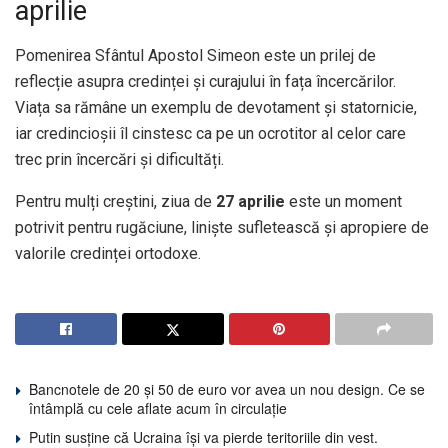
aprilie
Pomenirea Sfântul Apostol Simeon este un prilej de
reflecție asupra credinței și curajului în fața încercărilor.
Viața sa rămâne un exemplu de devotament și statornicie,
iar credincioșii îl cinstesc ca pe un ocrotitor al celor care
trec prin încercări și dificultăți.
Pentru mulți creștini, ziua de
27 aprilie
este un moment
potrivit pentru rugăciune, liniște sufletească și apropiere de
valorile credinței ortodoxe.
Bancnotele de 20 și 50 de euro vor avea un nou design. Ce se
întâmplă cu cele aflate acum în circulație
Putin susține că Ucraina își va pierde teritoriile din vest.