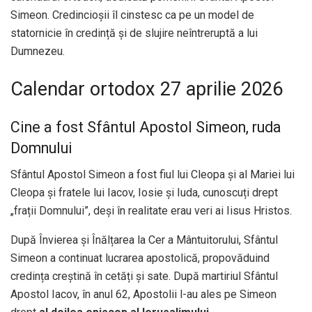
Simeon. Credincioșii îl cinstesc ca pe un model de
statornicie în credință și de slujire neîntreruptă a lui
Dumnezeu.
Calendar ortodox 27 aprilie 2026
Cine a fost Sfântul Apostol Simeon, ruda
Domnului
Sfântul Apostol Simeon a fost fiul lui Cleopa și al Mariei lui
Cleopa și fratele lui Iacov, Iosie și Iuda, cunoscuți drept
„frații Domnului”, deși în realitate erau veri ai Iisus Hristos.
După Învierea și Înălțarea la Cer a Mântuitorului, Sfântul
Simeon a continuat lucrarea apostolică, propovăduind
credința creștină în cetăți și sate. După martiriul Sfântul
Apostol Iacov, în anul 62, Apostolii l-au ales pe Simeon