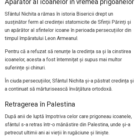
Apărător al icoanelor în vremea prigoanelor
Sfântul Nichita a rămas în istoria Bisericii drept un
susținător ferm al credinței statornicite de Sfinții Părinți și
un apărător al sfintelor icoane în perioada persecuțiilor din
timpul împăratului Leon Armeanul.
Pentru că a refuzat să renunțe la credința sa și la cinstirea
icoanelor, acesta a fost întemnițat și supus mai multor
suferințe și chinuri.
În ciuda persecuțiilor, Sfântul Nichita și-a păstrat credința și
a continuat să mărturisească învățătura ortodoxă.
Retragerea în Palestina
După anii de luptă împotriva celor care prigoneau icoanele,
sfântul s-a retras într-o mănăstire din Palestina, unde și-a
petrecut ultimii ani ai vieții în rugăciune și liniște.