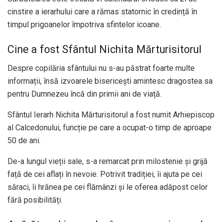
cinstire a ierarhului care a rămas statornic în credință în
timpul prigoanelor împotriva sfintelor icoane.
Cine a fost Sfântul Nichita Mărturisitorul
Despre copilăria sfântului nu s-au păstrat foarte multe
informații, însă izvoarele bisericești amintesc dragostea sa
pentru Dumnezeu încă din primii ani de viață.
Sfântul Ierarh Nichita Mărturisitorul a fost numit Arhiepiscop
al Calcedonului, funcție pe care a ocupat-o timp de aproape
50 de ani.
De-a lungul vieții sale, s-a remarcat prin milostenie și grijă
față de cei aflați în nevoie. Potrivit tradiției, îi ajuta pe cei
săraci, îi hrănea pe cei flămânzi și le oferea adăpost celor
fără posibilități.