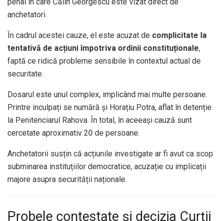
penal în care Călin Georgescu este vizat direct de
anchetatori.
În cadrul acestei cauze, el este acuzat de
complicitate la
tentativă de acțiuni împotriva ordinii constituționale
,
faptă ce ridică probleme sensibile în contextul actual de
securitate.
Dosarul este unul complex, implicând mai multe persoane.
Printre inculpați se numără și Horațiu Potra, aflat în detenție
la Penitenciarul Rahova. În total, în aceeași cauză sunt
cercetate aproximativ 20 de persoane.
Anchetatorii susțin că acțiunile investigate ar fi avut ca scop
subminarea instituțiilor democratice, acuzație cu implicații
majore asupra securității naționale.
Probele contestate și decizia Curții