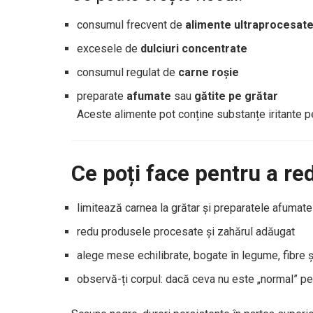
consumul frecvent de
alimente ultraprocesat
excesele de
dulciuri concentrate
consumul regulat de
carne roșie
preparate
afumate
sau
gătite pe grătar
Aceste alimente pot conține substanțe iritante pe
Ce poți face pentru a re
limitează carnea la grătar și preparatele afumate
redu produsele procesate și zahărul adăugat
alege mese echilibrate, bogate în legume, fibre ș
observă-ți corpul: dacă ceva nu este „normal” pe