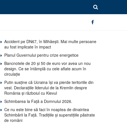
Accident pe DN67, în Mihăești. Mai multe persoane
au fost implicate în impact
Planul Guvernului pentru crize energetice
Bancnotele de 20 și 50 de euro vor avea un nou
design. Ce se întâmplă cu cele aflate acum în
circulație
Putin susține că Ucraina își va pierde teritoriile din
vest. Declarațiile liderului de la Kremlin despre
România și războiul cu Kievul
Schimbarea la Față a Domnului 2026.
Ce nu este bine să faci în noaptea de dinaintea
Schimbării la Față. Tradițiile și superstițiile păstrate
de români