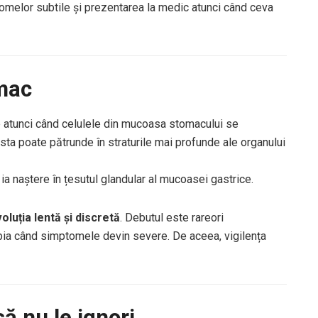
tomelor subtile și prezentarea la medic atunci când ceva
mac
e atunci când celulele din mucoasa stomacului se
sta poate pătrunde în straturile mai profunde ale organului
e ia naștere în țesutul glandular al mucoasei gastrice.
oluția lentă și discretă
. Debutul este rareori
abia când simptomele devin severe. De aceea, vigilența
ă nu le ignori