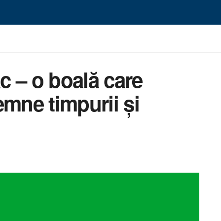
c – o boală care
emne timpurii și