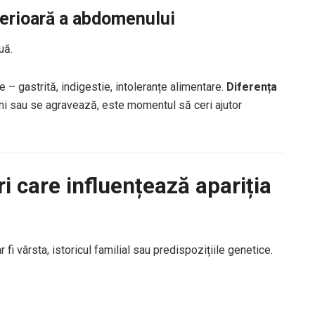
perioară a abdomenului
uă.
– gastrită, indigestie, intoleranțe alimentare.
Diferența
i sau se agravează, este momentul să ceri ajutor
uri care influențează apariția
 fi vârsta, istoricul familial sau predispozițiile genetice.