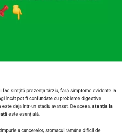
și fac simțită prezența târziu, fără simptome evidente la
vagi încât pot fi confundate cu probleme digestive
a este deja într-un stadiu avansat. De aceea,
atenția la
iață
este esențială.
timpurie a cancerelor, stomacul rămâne dificil de