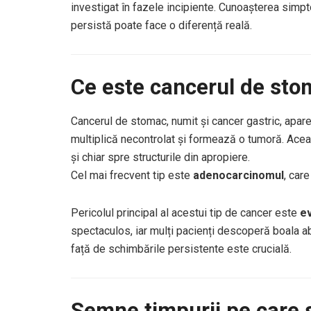
investigat în fazele incipiente. Cunoașterea simp
persistă poate face o diferență reală.
Ce este cancerul de sto
Cancerul de stomac, numit și cancer gastric, apar
multiplică necontrolat și formează o tumoră. Acea
și chiar spre structurile din apropiere.
Cel mai frecvent tip este
adenocarcinomul
, car
Pericolul principal al acestui tip de cancer este
ev
spectaculos, iar mulți pacienți descoperă boala 
față de schimbările persistente este crucială.
Semne timpurii pe care s