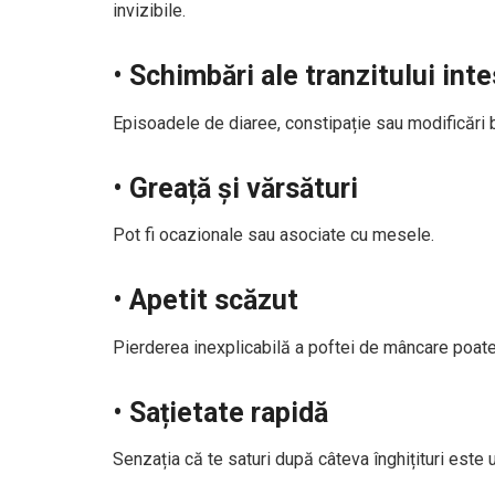
invizibile.
•
Schimbări ale tranzitului inte
Episoadele de diaree, constipație sau modificări b
•
Greață și vărsături
Pot fi ocazionale sau asociate cu mesele.
•
Apetit scăzut
Pierderea inexplicabilă a poftei de mâncare poat
•
Sațietate rapidă
Senzația că te saturi după câteva înghițituri este