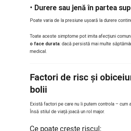
•
Durere sau jenă în partea su
Poate varia de la presiune ușoară la durere contin
Toate aceste simptome pot imita afecțiuni comune 
o face durata
: dacă persistă mai multe săptămân
medical.
Factori de risc și obicei
bolii
Există factori pe care nu îi putem controla – cum ar
Însă stilul de viață joacă un rol major.
Ce poate crește riscul: