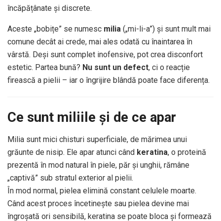
încăpățânate și discrete.
Aceste „bobițe” se numesc
milia
(„mi-li-a”) și sunt mult mai
comune decât ai crede, mai ales odată cu înaintarea în
vârstă. Deși sunt complet inofensive, pot crea disconfort
estetic. Partea bună?
Nu sunt un defect
, ci o reacție
firească a pielii – iar o îngrijire blândă poate face diferența.
Ce sunt miliile și de ce apar
Milia sunt mici chisturi superficiale, de mărimea unui
grăunte de nisip. Ele apar atunci când
keratina
, o proteină
prezentă în mod natural în piele, păr și unghii, rămâne
„captivă” sub stratul exterior al pielii.
În mod normal, pielea elimină constant celulele moarte.
Când acest proces încetinește sau pielea devine mai
îngroșată ori sensibilă, keratina se poate bloca și formează