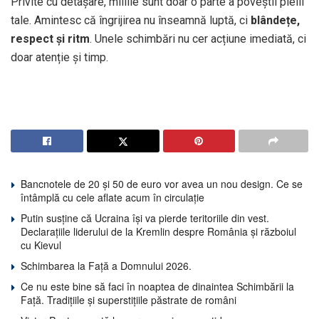
Privite cu detașare, miliile sunt doar o parte a poveștii pielii
tale. Amintesc că îngrijirea nu înseamnă luptă, ci
blândețe,
respect și ritm
. Unele schimbări nu cer acțiune imediată, ci
doar atenție și timp.
Bancnotele de 20 și 50 de euro vor avea un nou design. Ce se
întâmplă cu cele aflate acum în circulație
Putin susține că Ucraina își va pierde teritoriile din vest.
Declarațiile liderului de la Kremlin despre România și războiul
cu Kievul
Schimbarea la Față a Domnului 2026.
Ce nu este bine să faci în noaptea de dinaintea Schimbării la
Față. Tradițiile și superstițiile păstrate de români