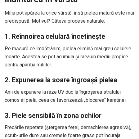
Milia pot apărea la orice vârstă, însă pielea matură este mai
predispusă. Motivul? Câteva procese naturale:
1. Reînnoirea celulară încetinește
Pe măsură ce îmbătrânim, pielea elimină mai greu celulele
moarte. Acestea se pot acumula și crea un mediu propice
pentru apariția miliilor.
2. Expunerea la soare îngroașă pielea
Anii de expunere la raze UV duc la îngroșarea stratului
cornos al pielii, ceea ce favorizează „blocarea” keratinei.
3. Piele sensibilă în zona ochilor
Frecările repetate (ștergerea feței, demachierea agresivă),
scrub-urile dure sau cremele foarte grase pot încuraja