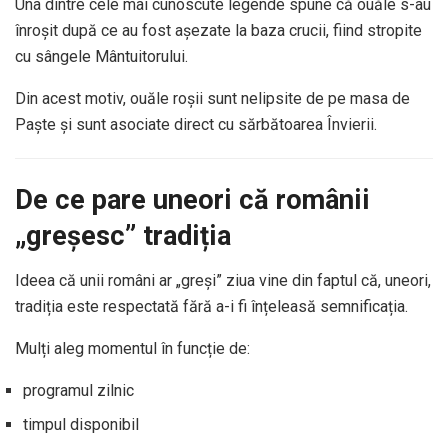
Una dintre cele mai cunoscute legende spune că ouăle s-au
înroșit după ce au fost așezate la baza crucii, fiind stropite
cu sângele Mântuitorului.
Din acest motiv, ouăle roșii sunt nelipsite de pe masa de
Paște și sunt asociate direct cu sărbătoarea Învierii.
De ce pare uneori că românii
„greșesc” tradiția
Ideea că unii români ar „greși” ziua vine din faptul că, uneori,
tradiția este respectată fără a-i fi înțeleasă semnificația.
Mulți aleg momentul în funcție de:
programul zilnic
timpul disponibil