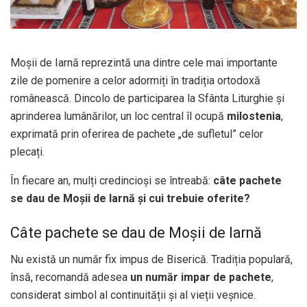
Moșii de Iarnă reprezintă una dintre cele mai importante
zile de pomenire a celor adormiți în tradiția ortodoxă
românească. Dincolo de participarea la Sfânta Liturghie și
aprinderea lumânărilor, un loc central îl ocupă
milostenia
,
exprimată prin oferirea de pachete „de sufletul” celor
plecați.
În fiecare an, mulți credincioși se întreabă:
câte pachete
se dau de Moșii de Iarnă și cui trebuie oferite?
Câte pachete se dau de Moșii de Iarnă
Nu există un număr fix impus de Biserică. Tradiția populară,
însă, recomandă adesea
un număr impar de pachete
,
considerat simbol al continuității și al vieții veșnice.