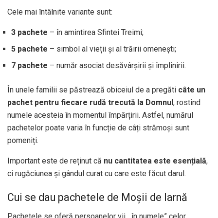
Cele mai întâlnite variante sunt:
3 pachete
– în amintirea Sfintei Treimi;
5 pachete
– simbol al vieții și al trăirii omenești;
7 pachete
– număr asociat desăvârșirii și împlinirii.
În unele familii se păstrează obiceiul de a pregăti
câte un
pachet pentru fiecare rudă trecută la Domnul
, rostind
numele acesteia în momentul împărțirii. Astfel, numărul
pachetelor poate varia în funcție de câți strămoși sunt
pomeniți.
Important este de reținut că
nu cantitatea este esențială
,
ci rugăciunea și gândul curat cu care este făcut darul.
Cui se dau pachetele de Moșii de Iarnă
Pachetele se oferă persoanelor vii, „în numele” celor