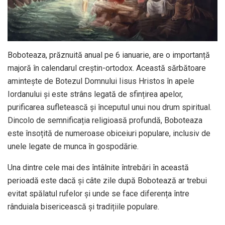
Boboteaza, prăznuită anual pe 6 ianuarie, are o importanță
majoră în calendarul creștin-ortodox. Această sărbătoare
amintește de Botezul Domnului Iisus Hristos în apele
Iordanului și este strâns legată de sfințirea apelor,
purificarea sufletească și începutul unui nou drum spiritual.
Dincolo de semnificația religioasă profundă, Boboteaza
este însoțită de numeroase obiceiuri populare, inclusiv de
unele legate de munca în gospodărie.
Una dintre cele mai des întâlnite întrebări în această
perioadă este dacă și câte zile după Bobotează ar trebui
evitat spălatul rufelor și unde se face diferența între
rânduiala bisericească și tradițiile populare.