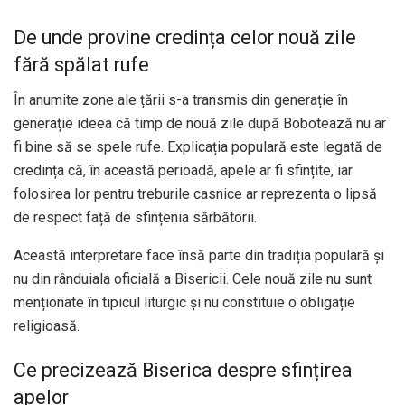
De unde provine credința celor nouă zile
fără spălat rufe
În anumite zone ale țării s-a transmis din generație în
generație ideea că timp de nouă zile după Bobotează nu ar
fi bine să se spele rufe. Explicația populară este legată de
credința că, în această perioadă, apele ar fi sfințite, iar
folosirea lor pentru treburile casnice ar reprezenta o lipsă
de respect față de sfințenia sărbătorii.
Această interpretare face însă parte din tradiția populară și
nu din rânduiala oficială a Bisericii. Cele nouă zile nu sunt
menționate în tipicul liturgic și nu constituie o obligație
religioasă.
Ce precizează Biserica despre sfințirea
apelor