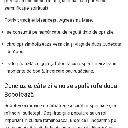
preotul aruncă crucea în apă, un ritual cu o puternică
semnificație spirituală.
Potrivit tradiției bisericești, Agheasma Mare:
se consumă pe nemâncate, de regulă timp de opt zile;
cifra opt simbolizează veșnicia și viața de după Judecata
de Apoi;
este păstrată cu grijă și folosită cu respect, mai ales în
momente de boală, încercare sau rugăciune.
Concluzie: câte zile nu se spală rufe după
Bobotează
Boboteaza rămâne o sărbătoare a curățirii spirituale și a
reînnoirii sufletești. Deși tradițiile populare au un rol
important în cultura românească, Biserica îi îndeamnă pe
credincioși să facă distincția între rânduiala liturgică și