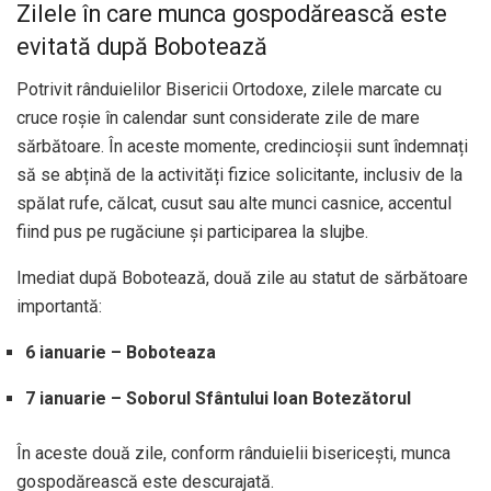
Zilele în care munca gospodărească este
evitată după Bobotează
Potrivit rânduielilor Bisericii Ortodoxe, zilele marcate cu
cruce roșie în calendar sunt considerate zile de mare
sărbătoare. În aceste momente, credincioșii sunt îndemnați
să se abțină de la activități fizice solicitante, inclusiv de la
spălat rufe, călcat, cusut sau alte munci casnice, accentul
fiind pus pe rugăciune și participarea la slujbe.
Imediat după Bobotează, două zile au statut de sărbătoare
importantă:
6 ianuarie – Boboteaza
7 ianuarie – Soborul Sfântului Ioan Botezătorul
În aceste două zile, conform rânduielii bisericești, munca
gospodărească este descurajată.