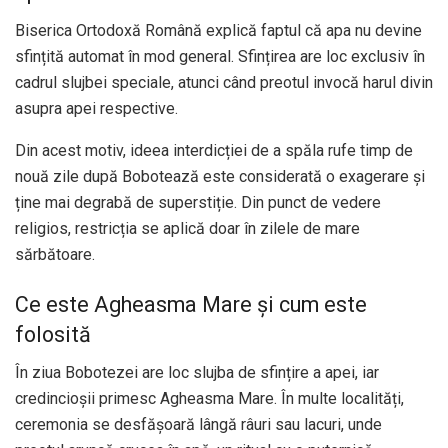
Biserica Ortodoxă Română explică faptul că apa nu devine
sfințită automat în mod general. Sfințirea are loc exclusiv în
cadrul slujbei speciale, atunci când preotul invocă harul divin
asupra apei respective.
Din acest motiv, ideea interdicției de a spăla rufe timp de
nouă zile după Bobotează este considerată o exagerare și
ține mai degrabă de superstiție. Din punct de vedere
religios, restricția se aplică doar în zilele de mare
sărbătoare.
Ce este Agheasma Mare și cum este
folosită
În ziua Bobotezei are loc slujba de sfințire a apei, iar
credincioșii primesc Agheasma Mare. În multe localități,
ceremonia se desfășoară lângă râuri sau lacuri, unde