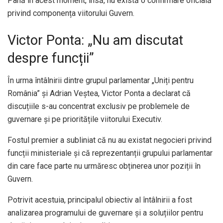
Până în acest moment, însă, nu există o confirmare oficială
privind componența viitorului Guvern.
Victor Ponta: „Nu am discutat
despre funcții”
În urma întâlnirii dintre grupul parlamentar „Uniți pentru
România” și Adrian Veștea, Victor Ponta a declarat că
discuțiile s-au concentrat exclusiv pe problemele de
guvernare și pe prioritățile viitorului Executiv.
Fostul premier a subliniat că nu au existat negocieri privind
funcții ministeriale și că reprezentanții grupului parlamentar
din care face parte nu urmăresc obținerea unor poziții în
Guvern.
Potrivit acestuia, principalul obiectiv al întâlnirii a fost
analizarea programului de guvernare și a soluțiilor pentru