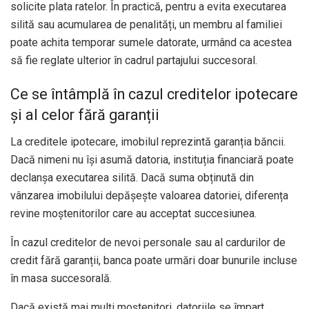
solicite plata ratelor. În practică, pentru a evita executarea
silită sau acumularea de penalități, un membru al familiei
poate achita temporar sumele datorate, urmând ca acestea
să fie reglate ulterior în cadrul partajului succesoral.
Ce se întâmplă în cazul creditelor ipotecare
și al celor fără garanții
La creditele ipotecare, imobilul reprezintă garanția băncii.
Dacă nimeni nu își asumă datoria, instituția financiară poate
declanșa executarea silită. Dacă suma obținută din
vânzarea imobilului depășește valoarea datoriei, diferența
revine moștenitorilor care au acceptat succesiunea.
În cazul creditelor de nevoi personale sau al cardurilor de
credit fără garanții, banca poate urmări doar bunurile incluse
în masa succesorală.
Dacă există mai mulți moștenitori, datoriile se împart