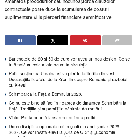
Amânarea procedurilor sau necunoașterea clauzelor
contractuale poate duce la acumularea de costuri
suplimentare și la pierderi financiare semnificative.
Bancnotele de 20 și 50 de euro vor avea un nou design. Ce se
întâmplă cu cele aflate acum în circulație
Putin susține că Ucraina își va pierde teritoriile din vest.
Declarațiile liderului de la Kremlin despre România și războiul
cu Kievul
Schimbarea la Față a Domnului 2026.
Ce nu este bine să faci în noaptea de dinaintea Schimbării la
Față. Tradițiile și superstițiile păstrate de români
Victor Ponta anunță lansarea unui nou partid
Două discipline opționale noi în școli din anul școlar 2026-
2027. Ce vor învăța elevii la „Ora de GIS” și „Economie