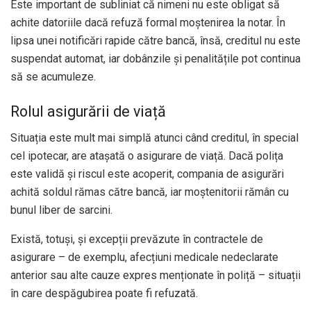
Este important de subliniat că nimeni nu este obligat să
achite datoriile dacă refuză formal moștenirea la notar. În
lipsa unei notificări rapide către bancă, însă, creditul nu este
suspendat automat, iar dobânzile și penalitățile pot continua
să se acumuleze.
Rolul asigurării de viață
Situația este mult mai simplă atunci când creditul, în special
cel ipotecar, are atașată o asigurare de viață. Dacă polița
este validă și riscul este acoperit, compania de asigurări
achită soldul rămas către bancă, iar moștenitorii rămân cu
bunul liber de sarcini.
Există, totuși, și excepții prevăzute în contractele de
asigurare – de exemplu, afecțiuni medicale nedeclarate
anterior sau alte cauze expres menționate în poliță – situații
în care despăgubirea poate fi refuzată.