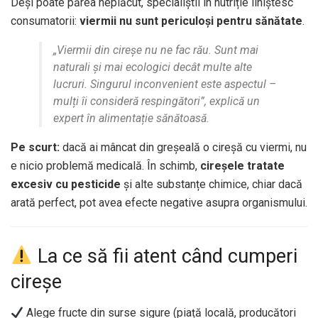
Deși poate părea neplăcut, specialiștii în nutriție liniștesc
consumatorii:
viermii nu sunt periculoși pentru sănătate
.
„Viermii din cireșe nu ne fac rău. Sunt mai
naturali și mai ecologici decât multe alte
lucruri. Singurul inconvenient este aspectul –
mulți îi consideră respingători”, explică un
expert în alimentație sănătoasă.
Pe scurt:
dacă ai mâncat din greșeală o cireșă cu viermi, nu
e nicio problemă medicală. În schimb,
cireșele tratate
excesiv cu pesticide
și alte substanțe chimice, chiar dacă
arată perfect, pot avea efecte negative asupra organismului.
La ce să fii atent când cumperi
cireșe
Alege fructe din surse sigure (piață locală, producători