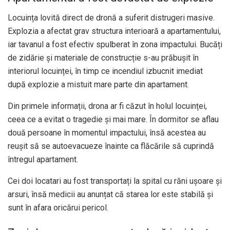
Locuința lovită direct de dronă a suferit distrugeri masive.
Explozia a afectat grav structura interioară a apartamentului,
iar tavanul a fost efectiv spulberat în zona impactului. Bucăți
de zidărie și materiale de construcție s-au prăbușit în
interiorul locuinței, în timp ce incendiul izbucnit imediat
după explozie a mistuit mare parte din apartament.
Din primele informații, drona ar fi căzut în holul locuinței,
ceea ce a evitat o tragedie și mai mare. În dormitor se aflau
două persoane în momentul impactului, însă acestea au
reușit să se autoevacueze înainte ca flăcările să cuprindă
întregul apartament.
Cei doi locatari au fost transportați la spital cu răni ușoare și
arsuri, însă medicii au anunțat că starea lor este stabilă și
sunt în afara oricărui pericol.