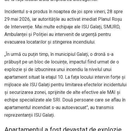
Incidentul s-a produs în noaptea de joi spre vineri, 28 spre
29 mai 2026, iar autoritățile au activat imediat Planul Roșu
de Intervenție. Mai multe echipaje ale ISU Galați, SMURD,
Ambulanței și Poliției au intervenit de urgență pentru
evacuarea locatarilor și stingerea incendiului.
„În urmă cu puțin timp, în municipiul Galați, o dronă s-a
prăbușit pe un bloc de locuințe, impactul fiind urmat de o
explozie și de izbucnirea unui incendiu la nivelul unui
apartament situat la etajul 10. La fața locului intervin forțe și
mijloace ale ISU Galați pentru limitarea efectelor incidentului
și securizarea zonei, sprijinite de alte efective ale MAI și
echipe specializate ale SRI. Două persoane care se aflau în
apartamentul incendiat s-au autoevacuat”, au transmis
reprezentanții ISU Galați.
Apartamentul a fost devastat de explozie